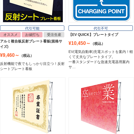
看板照明
Lighting Equipment
代引可能
代引不可
オススメ
お値打ち
受注生産
【EV QUICK】プレートタイプ
アルミ複合板反射プレート看板(規格サ
¥10,450～
（税込）
トラスコ中山
イズ)
Trusco Nakayama
EV(電気自動車)充電スポットを案内！軽
¥9,460～
（税込）
くて丈夫なプレートタイプ。
一番スタンダードな急速充電器用案内
反射機能で夜でもしっかり目立つ！反射
サ…
シートプレート看板
アルミ建材
Aluminum
インテリア
Interior
オフィス用品