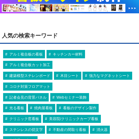
人気の検索キーワード
アルミ複合板の看板
キッチンカー材料
アルミ複合板カット加工
建築模型スチレンボード
木目シート
強力なマグネットシート
コロナ対策フロアマット
記者会見の背景パネル
Webセミナー装飾
光る看板
焼肉屋看板
看板のデザイン製作
クリニック窓看板
美容院/クリニックカーブ看板
ステンレスの切文字
不動産の間取り看板
消火器