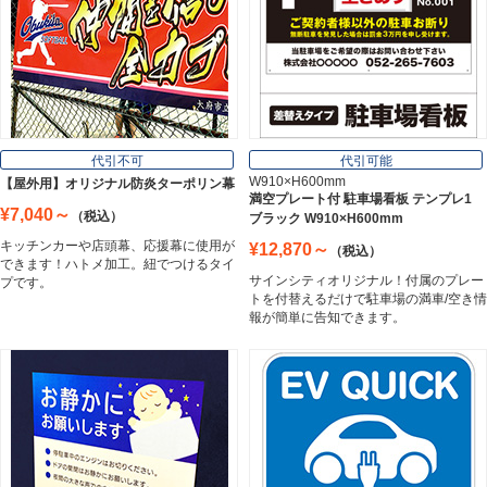
板材
Board
フレーム／看板枠
Frame
代引不可
代引可能
W910×H600mm
【屋外用】オリジナル防炎ターポリン幕
満空プレート付 駐車場看板 テンプレ1
¥7,040～
（税込）
ブラック W910×H600mm
カッティングシート
キッチンカーや店頭幕、応援幕に使用が
¥12,870～
（税込）
Cutting Sheet
できます！ハトメ加工。紐でつけるタイ
サインシティオリジナル！付属のプレー
プです。
トを付替えるだけで駐車場の満車/空き情
報が簡単に告知できます。
マグネットシート
Magnet Sheet
インクジェットメディア
Inkjet Media