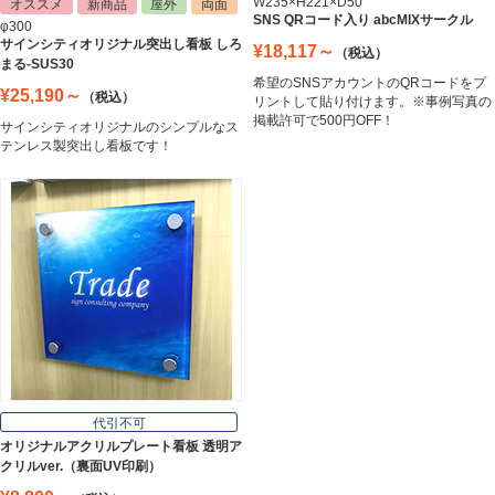
W235×H221×D50
オススメ
新商品
屋外
両面
SNS QRコード入り abcMIXサークル
φ300
サインシティオリジナル突出し看板 しろ
¥18,117～
（税込）
まる-SUS30
希望のSNSアカウントのQRコードをプ
¥25,190～
（税込）
リントして貼り付けます。※事例写真の
掲載許可で500円OFF！
サインシティオリジナルのシンプルなス
テンレス製突出し看板です！
代引不可
オリジナルアクリルプレート看板 透明ア
クリルver.（裏面UV印刷）