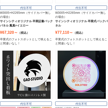
Office Supplies
代引不可
代引不可
W3005×H2265mm（サイドカバー無し
W3005×H2265mm（サイドカバー無し
の場合）
の場合）
ステンレス切文字
サインシティオリジナル 卒業証書バック
サインシティオリジナル 卒業式バックパ
Stainless Sign
パネル 鳳凰×イエロー
ネル
¥67,320～
¥77,110～
（税込）
（税込）
卒業式のフォトスポットとして映えるこ
卒業式のフォトスポットとして映えるこ
エッチングプレート
と間違いなし！
と間違いなし！
Etching Plate
郵便ポスト
Post
表札
Nameplate
代引不可
代引不可