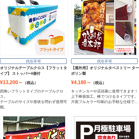
Plate Board
壁面看板
Wall Sign
フロアサイン／路面表示
代引不可
代引不可
Floor / Road Surface Sign
オリジナルテーブルクロス【フラットタ
【屋外用】オリジナルタペストリー ター
イプ】 ストッパー4個付
ポリン製
¥13,200～
¥4,180～
（税込）
（税込）
アルミ複合板
四角いフラットタイプのテーブルクロ
キッチンカーや店頭幕に使用できます！
Aluminum Composite Board
ス。
上下棒袋加工。棒でつけるタイプです。
テーブルのサイズや形状を問わず使用可
片面フルカラー印刷のお手軽な仕様で…
能。
スチレンボード
Styrene Board