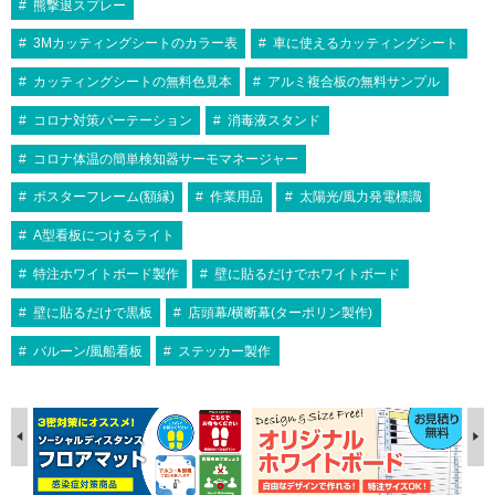
熊撃退スプレー
3Mカッティングシートのカラー表
車に使えるカッティングシート
カッティングシートの無料色見本
アルミ複合板の無料サンプル
コロナ対策パーテーション
消毒液スタンド
コロナ体温の簡単検知器サーモマネージャー
ポスターフレーム(額縁)
作業用品
太陽光/風力発電標識
A型看板につけるライト
特注ホワイトボード製作
壁に貼るだけでホワイトボード
壁に貼るだけで黒板
店頭幕/横断幕(ターポリン製作)
バルーン/風船看板
ステッカー製作