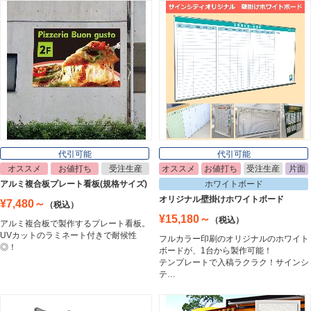
ライトパネル
Light Panel
ポスターフレーム
Poster Frame
代引可能
代引可能
オススメ
お値打ち
受注生産
オススメ
お値打ち
受注生産
片面
イーゼル
アルミ複合板プレート看板(規格サイズ)
ホワイトボード
Easel
オリジナル壁掛けホワイトボード
¥7,480～
（税込）
¥15,180～
（税込）
アルミ複合板で製作するプレート看板。
UVカットのラミネート付きで耐候性
フルカラー印刷のオリジナルのホワイト
ホワイトボード
◎！
ボードが、1台から製作可能！
White Board
テンプレートで入稿ラクラク！サインシ
テ…
プレート看板