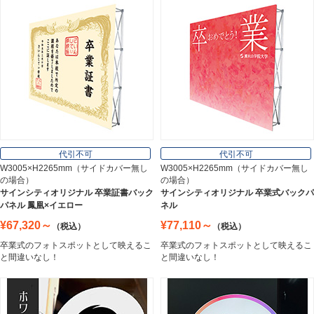
インテリア
Interior
オフィス用品
Office Supplies
代引不可
代引不可
W3005×H2265mm（サイドカバー無し
W3005×H2265mm（サイドカバー無し
の場合）
の場合）
ステンレス切文字
サインシティオリジナル 卒業証書バック
サインシティオリジナル 卒業式バックパ
Stainless Sign
パネル 鳳凰×イエロー
ネル
¥67,320～
¥77,110～
（税込）
（税込）
卒業式のフォトスポットとして映えるこ
卒業式のフォトスポットとして映えるこ
エッチングプレート
と間違いなし！
と間違いなし！
Etching Plate