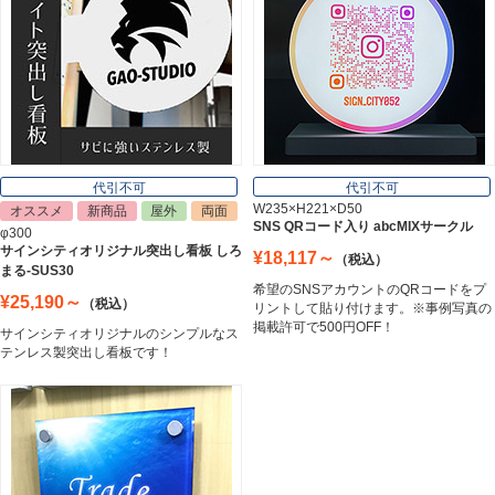
郵便ポスト
Post
表札
Nameplate
代引不可
代引不可
W235×H221×D50
オススメ
新商品
屋外
両面
SNS QRコード入り abcMIXサークル
φ300
サインシティオリジナル突出し看板 しろ
¥18,117～
（税込）
まる-SUS30
希望のSNSアカウントのQRコードをプ
¥25,190～
（税込）
リントして貼り付けます。※事例写真の
掲載許可で500円OFF！
サインシティオリジナルのシンプルなス
テンレス製突出し看板です！