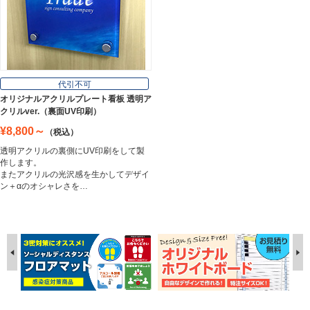
代引不可
オリジナルアクリルプレート看板 透明ア
クリルver.（裏面UV印刷）
¥8,800～
（税込）
透明アクリルの裏側にUV印刷をして製
作します。
またアクリルの光沢感を生かしてデザイ
ン＋αのオシャレさを…