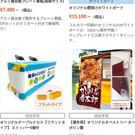
アルミ複合板プレート看板(規格サイズ)
ホワイトボード
Easel
オリジナル壁掛けホワイトボード
¥7,480～
（税込）
¥15,180～
（税込）
アルミ複合板で製作するプレート看板。
UVカットのラミネート付きで耐候性
フルカラー印刷のオリジナルのホワイト
ホワイトボード
◎！
ボードが、1台から製作可能！
White Board
テンプレートで入稿ラクラク！サインシ
テ…
プレート看板
Plate Board
壁面看板
Wall Sign
フロアサイン／路面表示
代引不可
代引不可
Floor / Road Surface Sign
オリジナルテーブルクロス【フラットタ
【屋外用】オリジナルタペストリー ター
イプ】 ストッパー4個付
ポリン製