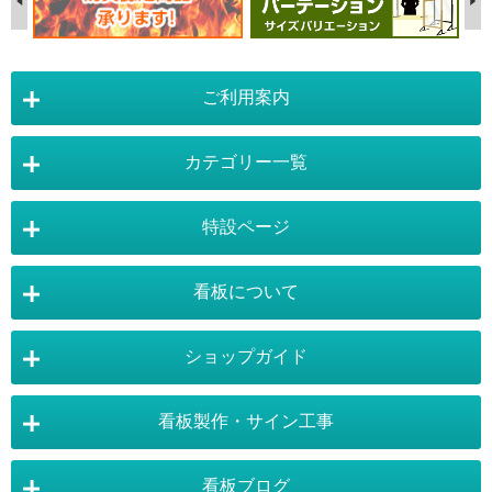
ご利用案内
カテゴリー一覧
店舗詳細情報
特設ページ
電飾スタンド看板
スタンド看板
看板について
スタンド看板：オプション
バナースタンド
電飾看板特設ページ
スタンド看板特設ページ
運営会社 :
株式会社トレード
バックパネル
袖（突出し）看板
〒454-0011 愛知県 名古屋市中川区山王4-5-10
ショップガイド
バナースタンド特設ページ
大型看板・突出看板特設ページ
看板の選び方
看板の種類
TEL:052-265-7603 FAX:052-350-2662
自立看板
フロアサイン／路面表示
ポスターフレーム特設ページ
LEDライトパネル特設ページ
お気軽にお問い合わせ下さい。
看板製作・サイン工事
看板設置のきまり
看板の用語集
壁面看板
LEDライトパネル
利用規約
ご利用ガイド
お問合せ
イーゼルスタンド特設ページ
ホワイトボード特設ページ
看板で集客
おもしろ看板
ポスターフレーム
イーゼル
看板ブログ
お支払い方法
送料・納期・配送