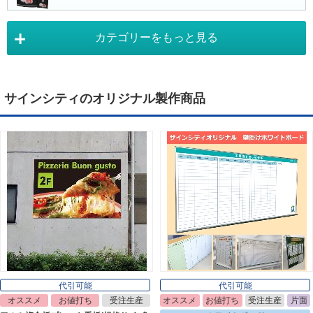
カテゴリーをもっと見る
タペストリー
Tapestry
サインシティのオリジナル製作商品
デジタルサイネージ
Digital Signage
ライトパネル
Light Panel
ポスターフレーム
Poster Frame
代引可能
代引可能
オススメ
お値打ち
受注生産
オススメ
お値打ち
受注生産
片面
イーゼル