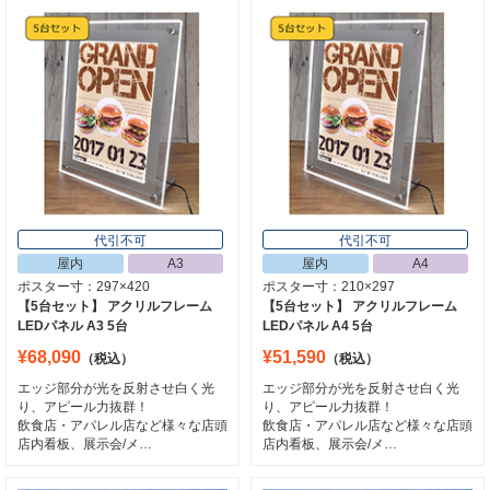
代引不可
代引不可
屋内
A3
屋内
A4
ポスター寸：297×420
ポスター寸：210×297
【5台セット】 アクリルフレーム
【5台セット】 アクリルフレーム
LEDパネル A3 5台
LEDパネル A4 5台
¥68,090
¥51,590
（税込）
（税込）
エッジ部分が光を反射させ白く光
エッジ部分が光を反射させ白く光
り、アピール力抜群！
り、アピール力抜群！
飲食店・アパレル店など様々な店頭
飲食店・アパレル店など様々な店頭
店内看板、展示会/メ…
店内看板、展示会/メ…