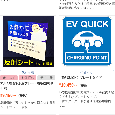
トを付替えるだけで駐車場の満車/空き情
報が簡単に告知できます。
マグネットシート
Magnet Sheet
インクジェットメディア
Inkjet Media
看板照明
Lighting Equipment
代引可能
代引不可
オススメ
お値打ち
受注生産
【EV QUICK】プレートタイプ
アルミ複合板反射プレート看板(規格サ
¥10,450～
（税込）
トラスコ中山
イズ)
Trusco Nakayama
EV(電気自動車)充電スポットを案内！軽
¥9,460～
（税込）
くて丈夫なプレートタイプ。
一番スタンダードな急速充電器用案内
反射機能で夜でもしっかり目立つ！反射
サ…
シートプレート看板
アルミ建材
Aluminum