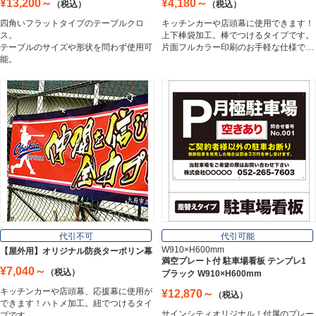
¥13,200～
¥4,180～
（税込）
（税込）
アルミ複合板
四角いフラットタイプのテーブルクロ
キッチンカーや店頭幕に使用できます！
Aluminum Composite Board
ス。
上下棒袋加工。棒でつけるタイプです。
テーブルのサイズや形状を問わず使用可
片面フルカラー印刷のお手軽な仕様で…
能。
スチレンボード
Styrene Board
板材
Board
フレーム／看板枠
Frame
代引不可
代引可能
W910×H600mm
【屋外用】オリジナル防炎ターポリン幕
満空プレート付 駐車場看板 テンプレ1
¥7,040～
（税込）
ブラック W910×H600mm
カッティングシート
キッチンカーや店頭幕、応援幕に使用が
¥12,870～
（税込）
Cutting Sheet
できます！ハトメ加工。紐でつけるタイ
サインシティオリジナル！付属のプレー
プです。