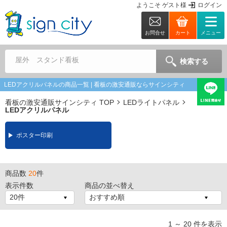
ようこそ
ゲスト
様
ログイン
お問合せ
カート
メニュー
屋外 スタンド看板
検索する
LEDアクリルパネルの商品一覧 | 看板の激安通販ならサインシティ
看板の激安通販サインシティ TOP
LEDライトパネル
LEDアクリルパネル
ポスター印刷
商品数
20
件
表示件数
商品の並べ替え
1 ～ 20 件を表示