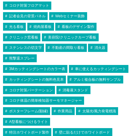
コロナ対策フロアマット
記者会見の背景パネル
Webセミナー装飾
光る看板
焼肉屋看板
看板のデザイン製作
クリニック窓看板
美容院/クリニックカーブ看板
ステンレスの切文字
不動産の間取り看板
消火器
熊撃退スプレー
3Mカッティングシートのカラー表
車に使えるカッティングシート
カッティングシートの無料色見本
アルミ複合板の無料サンプル
コロナ対策パーテーション
消毒液スタンド
コロナ体温の簡単検知器サーモマネージャー
ポスターフレーム(額縁)
作業用品
太陽光/風力発電標識
A型看板につけるライト
特注ホワイトボード製作
壁に貼るだけでホワイトボード