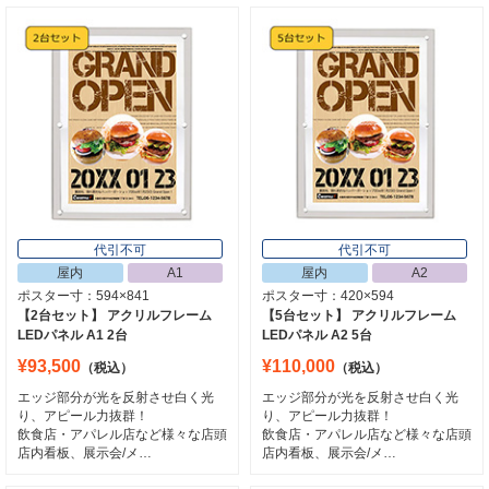
代引不可
代引不可
屋内
A1
屋内
A2
ポスター寸：594×841
ポスター寸：420×594
【2台セット】 アクリルフレーム
【5台セット】 アクリルフレーム
LEDパネル A1 2台
LEDパネル A2 5台
¥93,500
¥110,000
（税込）
（税込）
エッジ部分が光を反射させ白く光
エッジ部分が光を反射させ白く光
り、アピール力抜群！
り、アピール力抜群！
飲食店・アパレル店など様々な店頭
飲食店・アパレル店など様々な店頭
店内看板、展示会/メ…
店内看板、展示会/メ…