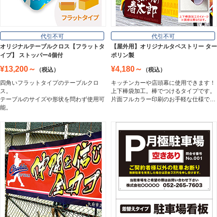
フロアサイン／路面表示
代引不可
代引不可
Floor / Road Surface Sign
オリジナルテーブルクロス【フラットタ
【屋外用】オリジナルタペストリー ター
イプ】 ストッパー4個付
ポリン製
¥13,200～
¥4,180～
（税込）
（税込）
アルミ複合板
四角いフラットタイプのテーブルクロ
キッチンカーや店頭幕に使用できます！
Aluminum Composite Board
ス。
上下棒袋加工。棒でつけるタイプです。
テーブルのサイズや形状を問わず使用可
片面フルカラー印刷のお手軽な仕様で…
能。
スチレンボード
Styrene Board
板材
Board
フレーム／看板枠