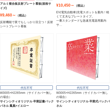
アルミ複合板反射プレート看板(規格サ
¥10,450～
（税込）
トラスコ中山
イズ)
Trusco Nakayama
EV(電気自動車)充電スポットを案内！軽
¥9,460～
（税込）
くて丈夫なプレートタイプ。
一番スタンダードな急速充電器用案内
反射機能で夜でもしっかり目立つ！反射
サ…
シートプレート看板
アルミ建材
Aluminum
インテリア
Interior
オフィス用品
Office Supplies
代引不可
代引不可
W3005×H2265mm（サイドカバー無し
W3005×H2265mm（サイドカバー無し
の場合）
の場合）
ステンレス切文字
サインシティオリジナル 卒業証書バック
サインシティオリジナル 卒業式バックパ
Stainless Sign
パネル 鳳凰×イエロー
ネル