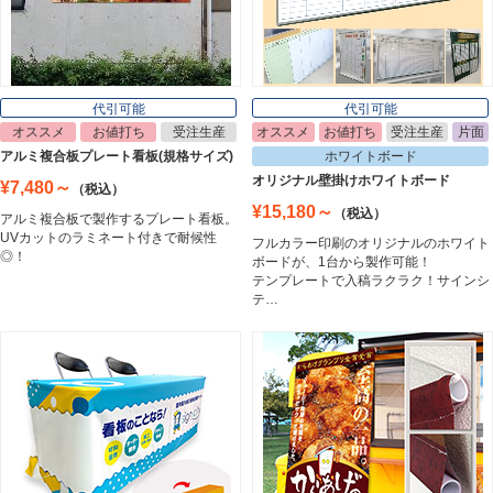
ポスターフレーム
Poster Frame
代引可能
代引可能
オススメ
お値打ち
受注生産
オススメ
お値打ち
受注生産
片面
イーゼル
アルミ複合板プレート看板(規格サイズ)
ホワイトボード
Easel
オリジナル壁掛けホワイトボード
¥7,480～
（税込）
¥15,180～
（税込）
アルミ複合板で製作するプレート看板。
UVカットのラミネート付きで耐候性
フルカラー印刷のオリジナルのホワイト
ホワイトボード
◎！
ボードが、1台から製作可能！
White Board
テンプレートで入稿ラクラク！サインシ
テ…
プレート看板
Plate Board
壁面看板
Wall Sign