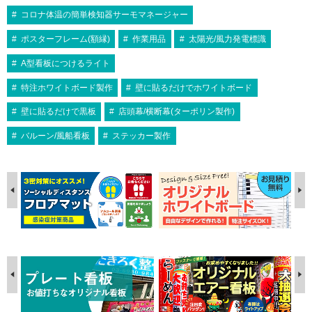
コロナ体温の簡単検知器サーモマネージャー
ポスターフレーム(額縁)
作業用品
太陽光/風力発電標識
A型看板につけるライト
特注ホワイトボード製作
壁に貼るだけでホワイトボード
壁に貼るだけで黒板
店頭幕/横断幕(ターポリン製作)
バルーン/風船看板
ステッカー製作