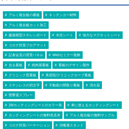
アルミ複合板の看板
キッチンカー材料
アルミ複合板カット加工
建築模型スチレンボード
木目シート
強力なマグネットシート
コロナ対策フロアマット
記者会見の背景パネル
Webセミナー装飾
光る看板
焼肉屋看板
看板のデザイン製作
クリニック窓看板
美容院/クリニックカーブ看板
ステンレスの切文字
不動産の間取り看板
消火器
熊撃退スプレー
3Mカッティングシートのカラー表
車に使えるカッティングシート
カッティングシートの無料色見本
アルミ複合板の無料サンプル
コロナ対策パーテーション
消毒液スタンド