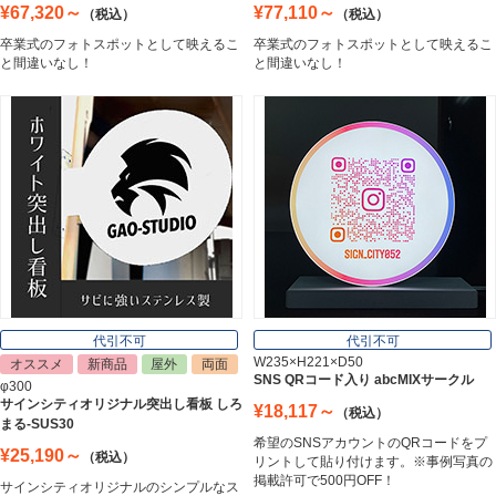
¥67,320～
¥77,110～
（税込）
（税込）
卒業式のフォトスポットとして映えるこ
卒業式のフォトスポットとして映えるこ
エッチングプレート
と間違いなし！
と間違いなし！
Etching Plate
郵便ポスト
Post
表札
Nameplate
代引不可
代引不可
W235×H221×D50
オススメ
新商品
屋外
両面
SNS QRコード入り abcMIXサークル
φ300
サインシティオリジナル突出し看板 しろ
¥18,117～
（税込）
まる-SUS30
希望のSNSアカウントのQRコードをプ
¥25,190～
（税込）
リントして貼り付けます。※事例写真の
掲載許可で500円OFF！
サインシティオリジナルのシンプルなス