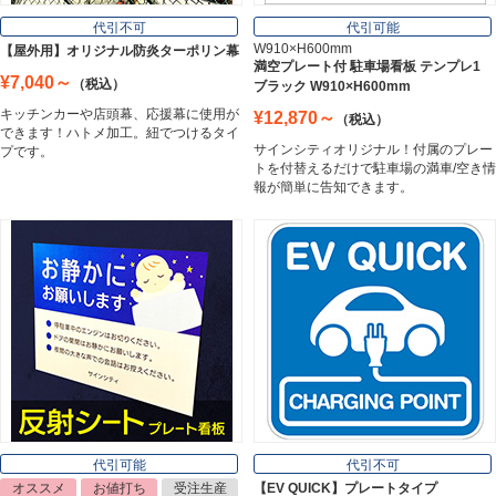
Frame
代引不可
代引可能
W910×H600mm
【屋外用】オリジナル防炎ターポリン幕
満空プレート付 駐車場看板 テンプレ1
¥7,040～
（税込）
ブラック W910×H600mm
カッティングシート
キッチンカーや店頭幕、応援幕に使用が
¥12,870～
（税込）
Cutting Sheet
できます！ハトメ加工。紐でつけるタイ
サインシティオリジナル！付属のプレー
プです。
トを付替えるだけで駐車場の満車/空き情
報が簡単に告知できます。
マグネットシート
Magnet Sheet
インクジェットメディア
Inkjet Media
看板照明
Lighting Equipment
代引可能
代引不可
オススメ
お値打ち
受注生産
【EV QUICK】プレートタイプ