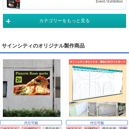
Event / Exhibition
カテゴリーをもっと見る
タペストリー
Tapestry
サインシティのオリジナル製作商品
デジタルサイネージ
Digital Signage
ライトパネル
Light Panel
ポスターフレーム
Poster Frame
代引可能
代引可能