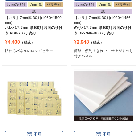
片面のり付
7mm厚
バラ売可
片面のり付
7mm厚
バラ売可
B0
B0
【バラ】7mm厚 B0判(1050×1500
【バラ】7mm厚 B0判(1030×1456
mm)
mm)
ハレパネ 7mm厚 B0判 片面のり付
のりパネ 7mm厚 B0判 片面のり付
き AB0-7 バラ売り
き BP-7NP-B0 バラ売り
¥4,400
¥2,948
（税込）
（税込）
貼れるパネルのロングセラー
簡単！便利！きれいに仕上がるのり
付きパネル
代引不可
代引不可