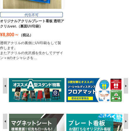
代引不可
オリジナルアクリルプレート看板 透明ア
クリルver.（裏面UV印刷）
¥8,800～
（税込）
透明アクリルの裏側にUV印刷をして製
作します。
またアクリルの光沢感を生かしてデザイ
ン＋αのオシャレさを…