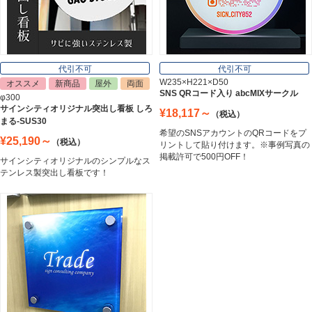
表札
Nameplate
代引不可
代引不可
W235×H221×D50
オススメ
新商品
屋外
両面
SNS QRコード入り abcMIXサークル
φ300
サインシティオリジナル突出し看板 しろ
¥18,117～
（税込）
まる-SUS30
希望のSNSアカウントのQRコードをプ
¥25,190～
（税込）
リントして貼り付けます。※事例写真の
掲載許可で500円OFF！
サインシティオリジナルのシンプルなス
テンレス製突出し看板です！