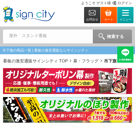
ようこそ
ゲスト
様
ログイン
お問合せ
カート
メニュー
屋外 スタンド看板
検索する
吊下旗の商品一覧 | 看板の激安通販ならサインシティ
看板の激安通販サインシティ TOP
幕・フラッグ
吊下旗