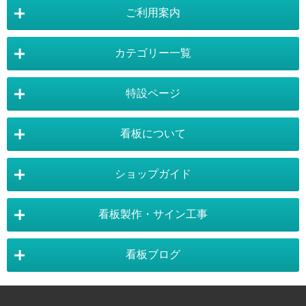
ご利用案内
カテゴリー一覧
店舗詳細情報
特設ページ
電飾スタンド看板
スタンド看板
看板について
スタンド看板：オプション
バナースタンド
電飾看板特設ページ
スタンド看板特設ページ
運営会社 :
株式会社トレード
バックパネル
袖（突出し）看板
〒454-0011 愛知県 名古屋市中川区山王4-5-10
ショップガイド
バナースタンド特設ページ
大型看板・突出看板特設ページ
看板の選び方
看板の種類
TEL:052-265-7603 FAX:052-350-2662
自立看板
フロアサイン／路面表示
ポスターフレーム特設ページ
LEDライトパネル特設ページ
お気軽にお問い合わせ下さい。
看板製作・サイン工事
看板設置のきまり
看板の用語集
壁面看板
LEDライトパネル
利用規約
ご利用ガイド
お問合せ
イーゼルスタンド特設ページ
ホワイトボード特設ページ
看板で集客
おもしろ看板
ポスターフレーム
イーゼル
看板ブログ
お支払い方法
送料・納期・配送
販促・店舗用品特設ページ
バックパネル特設ページ
東京・看板製作
大阪・看板製作
お支払について
施工事例
スタッフ紹介
パネルスタンド
ホワイトボード
商品の返品・交換
注文の変更・取り消し
展示会アイテム特設ページ
カタログスタンド特設ページ
以下のお支払いが可能となります。
神奈川・看板製作
埼玉・看板製作
カラーサンプル
素材サンプル