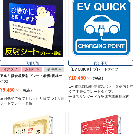
インクジェットメディア
Inkjet Media
看板照明
Lighting Equipment
代引可能
代引不可
オススメ
お値打ち
受注生産
【EV QUICK】プレートタイプ
アルミ複合板反射プレート看板(規格サ
¥10,450～
（税込）
トラスコ中山
イズ)
Trusco Nakayama
EV(電気自動車)充電スポットを案内！軽
¥9,460～
（税込）
くて丈夫なプレートタイプ。
一番スタンダードな急速充電器用案内
反射機能で夜でもしっかり目立つ！反射
サ…
シートプレート看板
アルミ建材
Aluminum