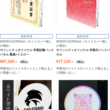
インテリア
Interior
オフィス用品
Office Supplies
代引不可
代引不可
W3005×H2265mm（サイドカバー無し
W3005×H2265mm（サイドカバー無し
の場合）
の場合）
ステンレス切文字
サインシティオリジナル 卒業証書バック
サインシティオリジナル 卒業式バックパ
Stainless Sign
パネル 鳳凰×イエロー
ネル
¥67,320～
¥77,110～
（税込）
（税込）
卒業式のフォトスポットとして映えるこ
卒業式のフォトスポットとして映えるこ
エッチングプレート
と間違いなし！
と間違いなし！
Etching Plate
郵便ポスト
Post