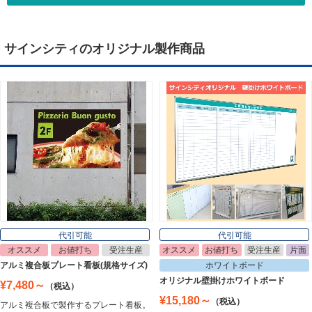
Tapestry
サインシティのオリジナル製作商品
デジタルサイネージ
Digital Signage
ライトパネル
Light Panel
ポスターフレーム
Poster Frame
代引可能
代引可能
オススメ
お値打ち
受注生産
オススメ
お値打ち
受注生産
片面
イーゼル
アルミ複合板プレート看板(規格サイズ)
ホワイトボード
Easel
オリジナル壁掛けホワイトボード
¥7,480～
（税込）
¥15,180～
（税込）
アルミ複合板で製作するプレート看板。