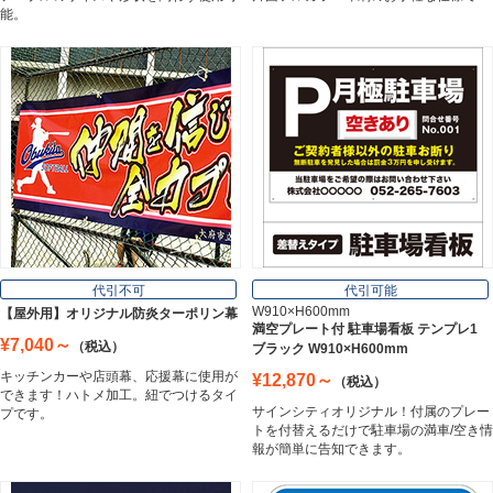
能。
スチレンボード
Styrene Board
板材
Board
フレーム／看板枠
Frame
代引不可
代引可能
W910×H600mm
【屋外用】オリジナル防炎ターポリン幕
満空プレート付 駐車場看板 テンプレ1
¥7,040～
（税込）
ブラック W910×H600mm
カッティングシート
キッチンカーや店頭幕、応援幕に使用が
¥12,870～
（税込）
Cutting Sheet
できます！ハトメ加工。紐でつけるタイ
サインシティオリジナル！付属のプレー
プです。
トを付替えるだけで駐車場の満車/空き情
報が簡単に告知できます。
マグネットシート
Magnet Sheet