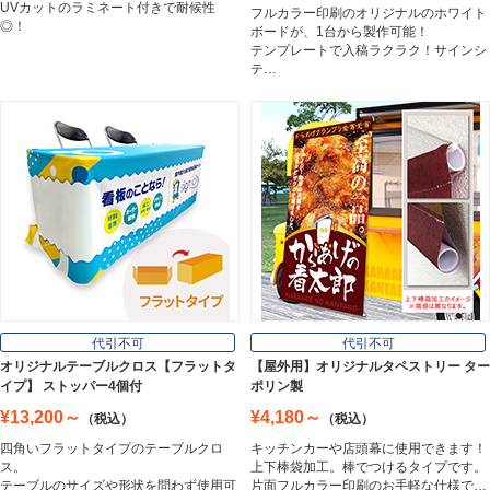
UVカットのラミネート付きで耐候性
フルカラー印刷のオリジナルのホワイト
ホワイトボード
◎！
ボードが、1台から製作可能！
White Board
テンプレートで入稿ラクラク！サインシ
テ…
プレート看板
Plate Board
壁面看板
Wall Sign
フロアサイン／路面表示
代引不可
代引不可
Floor / Road Surface Sign
オリジナルテーブルクロス【フラットタ
【屋外用】オリジナルタペストリー ター
イプ】 ストッパー4個付
ポリン製
¥13,200～
¥4,180～
（税込）
（税込）
アルミ複合板
四角いフラットタイプのテーブルクロ
キッチンカーや店頭幕に使用できます！
Aluminum Composite Board
ス。
上下棒袋加工。棒でつけるタイプです。
テーブルのサイズや形状を問わず使用可
片面フルカラー印刷のお手軽な仕様で…