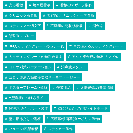
光る看板
焼肉屋看板
看板のデザイン製作
クリニック窓看板
美容院/クリニックカーブ看板
ステンレスの切文字
不動産の間取り看板
消火器
熊撃退スプレー
3Mカッティングシートのカラー表
車に使えるカッティングシート
カッティングシートの無料色見本
アルミ複合板の無料サンプル
コロナ対策パーテーション
消毒液スタンド
コロナ体温の簡単検知器サーモマネージャー
ポスターフレーム(額縁)
作業用品
太陽光/風力発電標識
A型看板につけるライト
特注ホワイトボード製作
壁に貼るだけでホワイトボード
壁に貼るだけで黒板
店頭幕/横断幕(ターポリン製作)
バルーン/風船看板
ステッカー製作