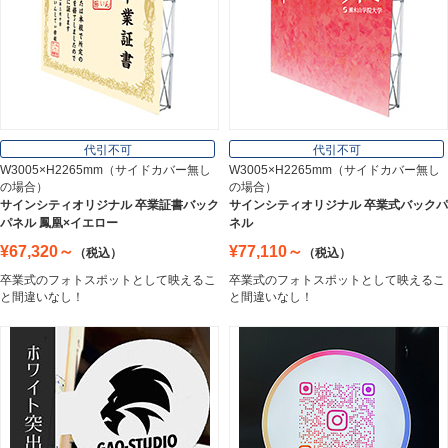
インテリア
Interior
オフィス用品
Office Supplies
代引不可
代引不可
W3005×H2265mm（サイドカバー無し
W3005×H2265mm（サイドカバー無し
の場合）
の場合）
ステンレス切文字
サインシティオリジナル 卒業証書バック
サインシティオリジナル 卒業式バックパ
Stainless Sign
パネル 鳳凰×イエロー
ネル
¥67,320～
¥77,110～
（税込）
（税込）
卒業式のフォトスポットとして映えるこ
卒業式のフォトスポットとして映えるこ
エッチングプレート
と間違いなし！
と間違いなし！
Etching Plate
郵便ポスト
Post