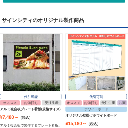
Tapestry
サインシティのオリジナル製作商品
デジタルサイネージ
Digital Signage
ライトパネル
Light Panel
ポスターフレーム
Poster Frame
代引可能
代引可能
オススメ
お値打ち
受注生産
オススメ
お値打ち
受注生産
片面
イーゼル
アルミ複合板プレート看板(規格サイズ)
ホワイトボード
Easel
オリジナル壁掛けホワイトボード
¥7,480～
（税込）
¥15,180～
（税込）
アルミ複合板で製作するプレート看板。