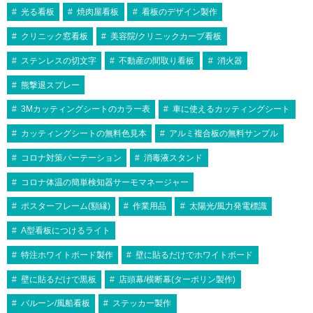
光る看板
焼肉屋看板
看板のデザイン製作
クリニック窓看板
美容院/クリニックカーブ看板
ステンレスの切文字
不動産の間取り看板
消火器
熊撃退スプレー
3Mカッティングシートのカラー表
車に使えるカッティングシート
カッティングシートの無料色見本
アルミ複合板の無料サンプル
コロナ対策パーテーション
消毒液スタンド
コロナ体温の簡単検知器サーモマネージャー
ポスターフレーム(額縁)
作業用品
太陽光/風力発電標識
A型看板につけるライト
特注ホワイトボード製作
壁に貼るだけでホワイトボード
壁に貼るだけで黒板
店頭幕/横断幕(ターポリン製作)
バルーン/風船看板
ステッカー製作