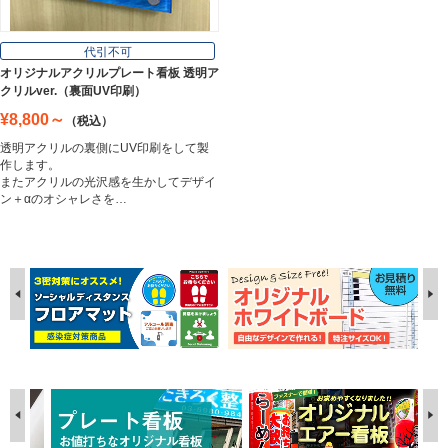
代引不可
オリジナルアクリルプレート看板 透明ア
クリルver.（裏面UV印刷）
¥8,800～
（税込）
透明アクリルの裏側にUV印刷をして製
作します。
またアクリルの光沢感を生かしてデザイ
ン＋αのオシャレさを…