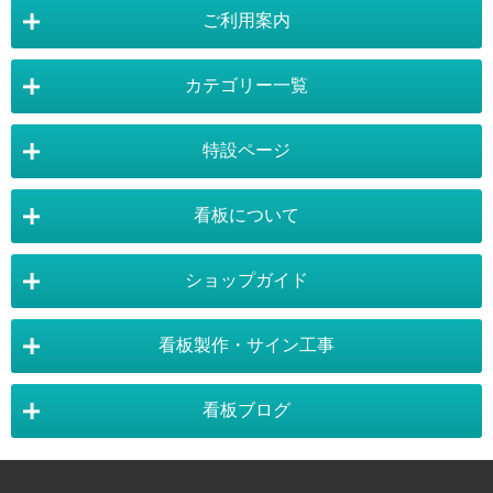
ご利用案内
カテゴリー一覧
店舗詳細情報
特設ページ
電飾スタンド看板
スタンド看板
看板について
スタンド看板：オプション
バナースタンド
電飾看板特設ページ
スタンド看板特設ページ
運営会社 :
株式会社トレード
バックパネル
袖（突出し）看板
〒454-0011 愛知県 名古屋市中川区山王4-5-10
ショップガイド
バナースタンド特設ページ
大型看板・突出看板特設ページ
看板の選び方
看板の種類
TEL:052-265-7603 FAX:052-350-2662
自立看板
フロアサイン／路面表示
ポスターフレーム特設ページ
LEDライトパネル特設ページ
お気軽にお問い合わせ下さい。
看板製作・サイン工事
看板設置のきまり
看板の用語集
壁面看板
LEDライトパネル
利用規約
ご利用ガイド
お問合せ
イーゼルスタンド特設ページ
ホワイトボード特設ページ
看板で集客
おもしろ看板
ポスターフレーム
イーゼル
看板ブログ
お支払い方法
送料・納期・配送
販促・店舗用品特設ページ
バックパネル特設ページ
東京・看板製作
大阪・看板製作
お支払について
施工事例
スタッフ紹介
パネルスタンド
ホワイトボード
商品の返品・交換
注文の変更・取り消し
展示会アイテム特設ページ
カタログスタンド特設ページ
以下のお支払いが可能となります。
神奈川・看板製作
埼玉・看板製作
カラーサンプル
素材サンプル