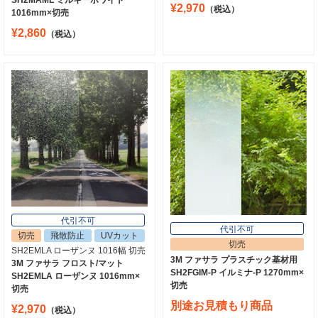
¥2,970
（税込）
1016mm×切売
¥2,860
（税込）
代引不可
代引不可
切売
飛散防止
UVカット
切売
SH2EMLA ローザンヌ 1016幅 切売
3M ファサラ プラスチック基材用
3M ファサラ フロスト/マット
SH2FGIM-P イルミナ-P 1270mm×
SH2EMLA ローザンヌ 1016mm×
切売
切売
別途お見積もり商品
¥2,970
（税込）