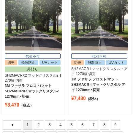
代引不可
代引不可
切売
飛散防止
UVカット
切売
飛散防止
UVカット
SH2MACR-I マットクリスタル・ア
外貼り
イ 1270幅 切売
SH2MACRX2 マットクリスタル2 1
3M ファサラ フロスト/マット
270幅 切売
SH2MACR-I マットクリスタル ア
3M ファサラ フロスト/マット
イ 1270mm×切売
SH2MACRX2 マットクリスタル2
1270mm×切売
¥7,480
（税込）
¥8,470
（税込）
1
2
3
4
5
6
7
8
9