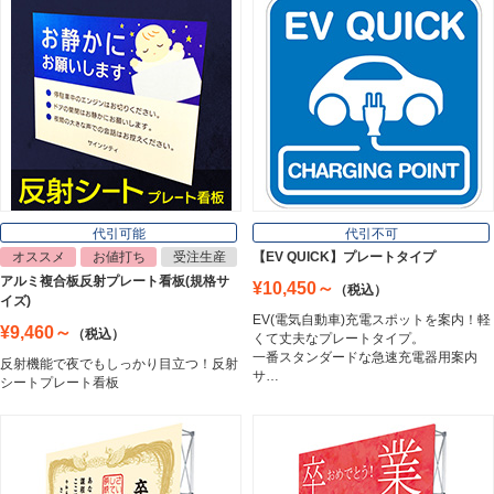
インクジェットメディア
Inkjet Media
看板照明
Lighting Equipment
代引可能
代引不可
オススメ
お値打ち
受注生産
【EV QUICK】プレートタイプ
アルミ複合板反射プレート看板(規格サ
¥10,450～
（税込）
トラスコ中山
イズ)
Trusco Nakayama
EV(電気自動車)充電スポットを案内！軽
¥9,460～
（税込）
くて丈夫なプレートタイプ。
一番スタンダードな急速充電器用案内
反射機能で夜でもしっかり目立つ！反射
サ…
シートプレート看板
アルミ建材
Aluminum