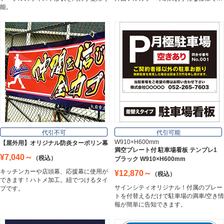
能。
スチレンボード
Styrene Board
板材
Board
フレーム／看板枠
Frame
代引不可
代引可能
W910×H600mm
【屋外用】オリジナル防炎ターポリン幕
満空プレート付 駐車場看板 テンプレ1
¥7,040～
（税込）
ブラック W910×H600mm
カッティングシート
キッチンカーや店頭幕、応援幕に使用が
¥12,870～
（税込）
Cutting Sheet
できます！ハトメ加工。紐でつけるタイ
サインシティオリジナル！付属のプレー
プです。
トを付替えるだけで駐車場の満車/空き情
報が簡単に告知できます。
マグネットシート
Magnet Sheet