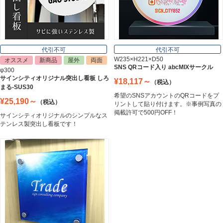
表札
Nameplate
代引不可
代引不可
W235×H221×D50
オススメ
新商品
屋外
両面
SNS QRコード入り abcMIXサークル
φ300
サインシティオリジナル突出し看板 しろ
¥18,117～
（税込）
まる-SUS30
希望のSNSアカウントのQRコードをプ
¥25,190～
（税込）
リントして貼り付けます。※事例写真の
掲載許可で500円OFF！
サインシティオリジナルのシンプルなス
テンレス製突出し看板です！