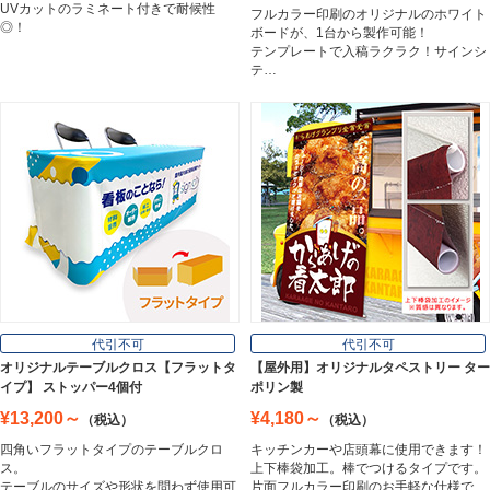
UVカットのラミネート付きで耐候性
フルカラー印刷のオリジナルのホワイト
ホワイトボード
◎！
ボードが、1台から製作可能！
White Board
テンプレートで入稿ラクラク！サインシ
テ…
プレート看板
Plate Board
壁面看板
Wall Sign
フロアサイン／路面表示
代引不可
代引不可
Floor / Road Surface Sign
オリジナルテーブルクロス【フラットタ
【屋外用】オリジナルタペストリー ター
イプ】 ストッパー4個付
ポリン製
¥13,200～
¥4,180～
（税込）
（税込）
アルミ複合板
四角いフラットタイプのテーブルクロ
キッチンカーや店頭幕に使用できます！
Aluminum Composite Board
ス。
上下棒袋加工。棒でつけるタイプです。
テーブルのサイズや形状を問わず使用可
片面フルカラー印刷のお手軽な仕様で…