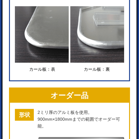
カール板：表
カール板：裏
オーダー品
2ミリ厚のアルミ板を使用。
形状
900mm×1800mmまでの範囲でオーダー可
能。