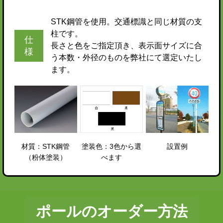
STK鋼管を使用。交通標識と同じ材質の支
柱です。
仕
長さと色をご指定頂き、表示面サイズに合
様
う本数・外径のものを弊社にて選定いたし
ます。
材質：STK鋼管
塗装色：3色から選
設置例
（粉体塗装）
べます
ポールのオーダー方法