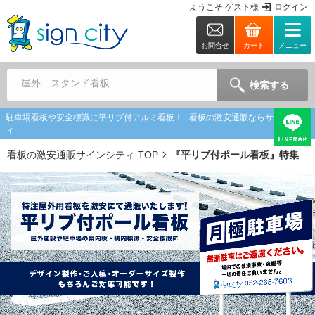
ようこそ
ゲスト
様
ログイン
お問合せ
カート
メニュー
屋外 スタンド看板
検索する
駐車場看板や安全標識に平リブ付アルミ看板！ | 看板の激安通販ならサインシテ
ィ
看板の激安通販サインシティ TOP
『平リブ付ポール看板』特集