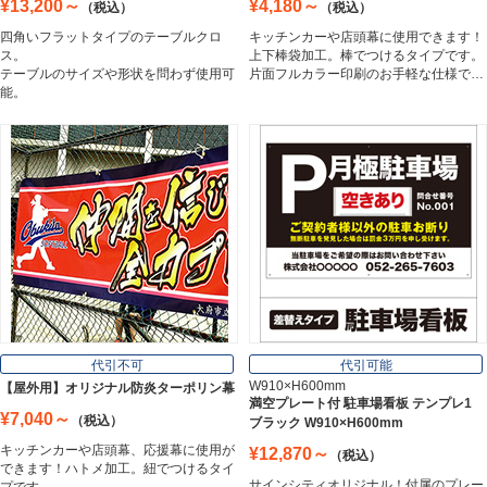
¥13,200～
¥4,180～
（税込）
（税込）
アルミ複合板
四角いフラットタイプのテーブルクロ
キッチンカーや店頭幕に使用できます！
Aluminum Composite Board
ス。
上下棒袋加工。棒でつけるタイプです。
テーブルのサイズや形状を問わず使用可
片面フルカラー印刷のお手軽な仕様で…
能。
スチレンボード
Styrene Board
板材
Board
フレーム／看板枠
Frame
代引不可
代引可能
W910×H600mm
【屋外用】オリジナル防炎ターポリン幕
満空プレート付 駐車場看板 テンプレ1
¥7,040～
（税込）
ブラック W910×H600mm
カッティングシート
キッチンカーや店頭幕、応援幕に使用が
¥12,870～
（税込）
Cutting Sheet
できます！ハトメ加工。紐でつけるタイ
サインシティオリジナル！付属のプレー