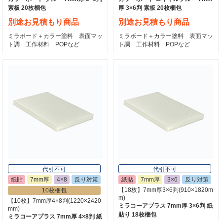
素板 20枚梱包
厚 3×6判 素板 20枚梱包
別途お見積もり商品
別途お見積もり商品
ミラボード＋カラー塗料 表面マッ
ミラボード＋カラー塗料 表面マッ
ト調 工作材料 POPなど
ト調 工作材料 POPなど
代引不可
代引不可
紙貼
7mm厚
4×8
反り対策
紙貼
7mm厚
3×6
反り対策
【18枚】7mm厚3×6判(910×1820m
10枚梱包
m)
【10枚】7mm厚4×8判(1220×2420
ミラコーアプラス 7mm厚 3×6判 紙
mm)
貼り 18枚梱包
ミラコーアプラス 7mm厚 4×8判 紙