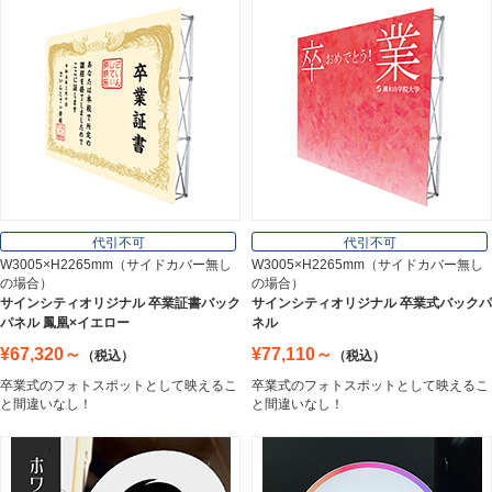
Aluminum
インテリア
Interior
オフィス用品
Office Supplies
代引不可
代引不可
W3005×H2265mm（サイドカバー無し
W3005×H2265mm（サイドカバー無し
の場合）
の場合）
ステンレス切文字
サインシティオリジナル 卒業証書バック
サインシティオリジナル 卒業式バックパ
Stainless Sign
パネル 鳳凰×イエロー
ネル
¥67,320～
¥77,110～
（税込）
（税込）
卒業式のフォトスポットとして映えるこ
卒業式のフォトスポットとして映えるこ
エッチングプレート
と間違いなし！
と間違いなし！
Etching Plate