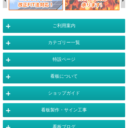
ご利用案内
カテゴリー一覧
店舗詳細情報
特設ページ
電飾スタンド看板
スタンド看板
看板について
スタンド看板：オプション
バナースタンド
電飾看板特設ページ
スタンド看板特設ページ
運営会社 :
株式会社トレード
バックパネル
袖（突出し）看板
〒454-0011 愛知県 名古屋市中川区山王4-5-10
ショップガイド
バナースタンド特設ページ
大型看板・突出看板特設ページ
看板の選び方
看板の種類
TEL:052-265-7603 FAX:052-350-2662
自立看板
フロアサイン／路面表示
ポスターフレーム特設ページ
LEDライトパネル特設ページ
お気軽にお問い合わせ下さい。
看板製作・サイン工事
看板設置のきまり
看板の用語集
壁面看板
LEDライトパネル
利用規約
ご利用ガイド
お問合せ
イーゼルスタンド特設ページ
ホワイトボード特設ページ
看板で集客
おもしろ看板
ポスターフレーム
イーゼル
看板ブログ
お支払い方法
送料・納期・配送