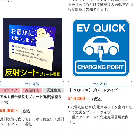
プです。
トを付替えるだけで駐車場の満車/空き情
報が簡単に告知できます。
マグネットシート
Magnet Sheet
インクジェットメディア
Inkjet Media
看板照明
Lighting Equipment
代引可能
代引不可
オススメ
お値打ち
受注生産
【EV QUICK】プレートタイプ
アルミ複合板反射プレート看板(規格サ
¥10,450～
（税込）
トラスコ中山
イズ)
Trusco Nakayama
EV(電気自動車)充電スポットを案内！軽
¥9,460～
（税込）
くて丈夫なプレートタイプ。
一番スタンダードな急速充電器用案内
反射機能で夜でもしっかり目立つ！反射
サ…
シートプレート看板
アルミ建材