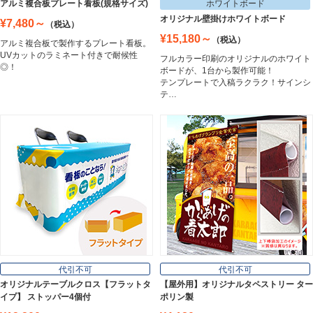
アルミ複合板プレート看板(規格サイズ)
ホワイトボード
Easel
オリジナル壁掛けホワイトボード
¥7,480～
（税込）
¥15,180～
（税込）
アルミ複合板で製作するプレート看板。
UVカットのラミネート付きで耐候性
フルカラー印刷のオリジナルのホワイト
ホワイトボード
◎！
ボードが、1台から製作可能！
White Board
テンプレートで入稿ラクラク！サインシ
テ…
プレート看板
Plate Board
壁面看板
Wall Sign
フロアサイン／路面表示
代引不可
代引不可
Floor / Road Surface Sign
オリジナルテーブルクロス【フラットタ
【屋外用】オリジナルタペストリー ター
イプ】 ストッパー4個付
ポリン製