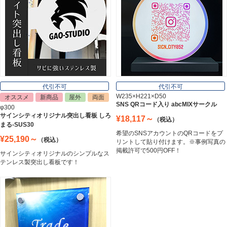
郵便ポスト
Post
表札
Nameplate
代引不可
代引不可
W235×H221×D50
オススメ
新商品
屋外
両面
SNS QRコード入り abcMIXサークル
φ300
サインシティオリジナル突出し看板 しろ
¥18,117～
（税込）
まる-SUS30
希望のSNSアカウントのQRコードをプ
¥25,190～
（税込）
リントして貼り付けます。※事例写真の
掲載許可で500円OFF！
サインシティオリジナルのシンプルなス
テンレス製突出し看板です！