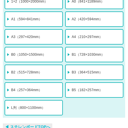
1×2（1000×2000mm）
A0（841×1189mm）
A1（594×841mm）
A2（420×594mm）
A3（297×420mm）
A4（210×297mm）
B0（1050×1500mm）
B1（728×1030mm）
B2（515×728mm）
B3（364×515mm）
B4（257×364mm）
B5（182×257mm）
L判（800×1100mm）
◀︎ スチレンボードTOPへ