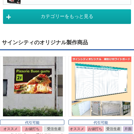
カテゴリーをもっと見る
タペストリー
Tapestry
サインシティのオリジナル製作商品
デジタルサイネージ
Digital Signage
ライトパネル
Light Panel
ポスターフレーム
Poster Frame
代引可能
代引可能
オススメ
お値打ち
受注生産
オススメ
お値打ち
受注生産
片面
イーゼル