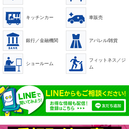
キッチンカー
車販売
銀行／金融機関
アパレル/雑貨
フィットネス／ジ
ショールーム
ム