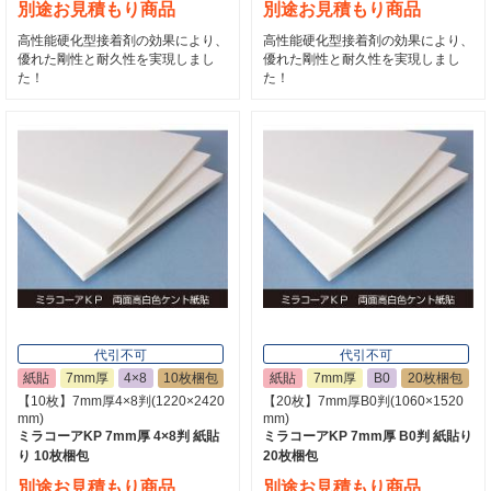
別途お見積もり商品
別途お見積もり商品
高性能硬化型接着剤の効果により、
高性能硬化型接着剤の効果により、
優れた剛性と耐久性を実現しまし
優れた剛性と耐久性を実現しまし
た！
た！
代引不可
代引不可
紙貼
7mm厚
4×8
10枚梱包
紙貼
7mm厚
B0
20枚梱包
【10枚】7mm厚4×8判(1220×2420
【20枚】7mm厚B0判(1060×1520
mm)
mm)
ミラコーアKP 7mm厚 4×8判 紙貼
ミラコーアKP 7mm厚 B0判 紙貼り
り 10枚梱包
20枚梱包
別途お見積もり商品
別途お見積もり商品