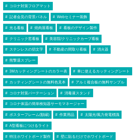
コロナ対策フロアマット
記者会見の背景パネル
Webセミナー装飾
光る看板
焼肉屋看板
看板のデザイン製作
クリニック窓看板
美容院/クリニックカーブ看板
ステンレスの切文字
不動産の間取り看板
消火器
熊撃退スプレー
3Mカッティングシートのカラー表
車に使えるカッティングシート
カッティングシートの無料色見本
アルミ複合板の無料サンプル
コロナ対策パーテーション
消毒液スタンド
コロナ体温の簡単検知器サーモマネージャー
ポスターフレーム(額縁)
作業用品
太陽光/風力発電標識
A型看板につけるライト
特注ホワイトボード製作
壁に貼るだけでホワイトボード