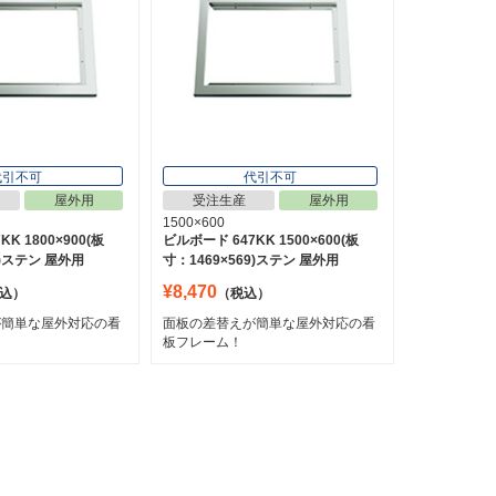
代引不可
代引不可
屋外用
受注生産
屋外用
1500×600
K 1800×900(板
ビルボード 647KK 1500×600(板
9)ステン 屋外用
寸：1469×569)ステン 屋外用
¥8,470
込）
（税込）
が簡単な屋外対応の看
面板の差替えが簡単な屋外対応の看
板フレーム！