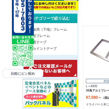
カテゴリーで絞り込む
看板用（下地）フレーム
化粧フレーム
両面テープ
ジョイントテープ
比較にピン留め
代
L＝4000
30角アルミフレ
¥7,590～
（税
ドライバー１本