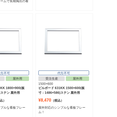
レームで長期掲出の看
！
代引不可
代引不可
屋外用
受注生産
屋外用
1500×600
K 1800×900(板
ビルボード 631KK 1500×600(板
6)ステン 屋外用
寸：1486×586)ステン 屋外用
¥8,470
込）
（税込）
ンプルな看板フレー
屋外対応のシンプルな看板フレー
ム！