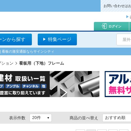
お問い合わせは
ログイン
ーンから探す
特集ページ
屋外
 | 看板の激安通販ならサインシティ
プション
看板用（下地）フレーム
表示件数
商品の並べ替え