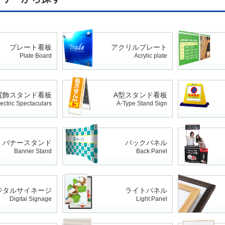
プレート看板
アクリルプレート
Plate Board
Acrylic plate
電飾スタンド看板
A型スタンド看板
ectric Spectaculars
A-Type Stand Sign
バナースタンド
バックパネル
Banner Stand
Back Panel
ジタルサイネージ
ライトパネル
Digital Signage
Light Panel