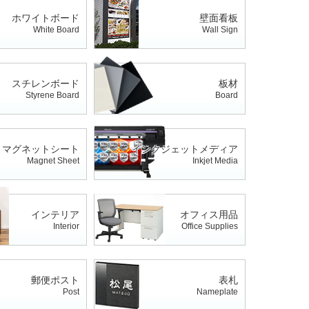
ホワイトボード
壁面看板
White Board
Wall Sign
スチレンボード
板材
Styrene Board
Board
マグネットシート
インクジェットメディア
Magnet Sheet
Inkjet Media
インテリア
オフィス用品
Interior
Office Supplies
郵便ポスト
表札
Post
Nameplate