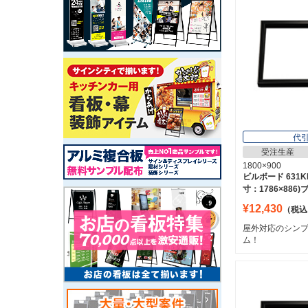
代
受注生産
1800×900
ビルボード 631KK
寸：1786×886
¥12,430
（税込
屋外対応のシン
ム！