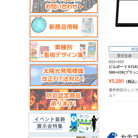
代
受注生産
600×450
ビルボード 631KK
586×436)ブラ
¥5,280
（税込
屋外対応のシン
ム！
カテ