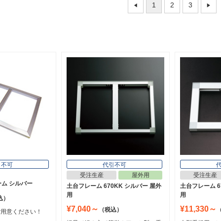
1
2
3
引不可
代引不可
受注生産
屋外用
受注生産
ーム シルバー
土台フレーム 670KK シルバー 屋外
土台フレーム 6
用
用
込）
¥7,040～
¥11,330～
（税込）
ご用意ください！