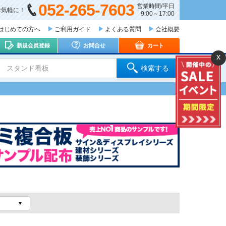
052-265-7603
営業時間/平日
お気軽に！
9:00～17:00
はじめての方へ
ご利用ガイド
よくある質問
会社概要
新規会員登録
お問合せ
カート
x
 スタンド看板
検索する