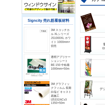
Signcity 売れ筋看板材料
3M スコッチカ
ル XLシリーズ
JS1000XL ホワ
イト 1000mm×
切売
El
透明アプリケー
ションシート
BE-150 中粘着
1000mm×50m
3M グラフィッ
クフィルム 長期
デ
白塩ビ キャスト
易施工
IJ5331NCv3
1350×50m