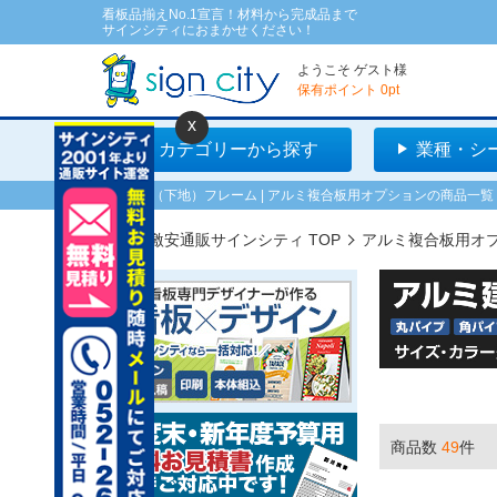
看板品揃えNo.1宣言！材料から完成品まで
サインシティにおまかせください！
ようこそ
ゲスト
様
保有ポイント
0
pt
x
カテゴリーから探す
業種・シ
看板用（下地）フレーム | アルミ複合板用オプションの商品一覧
看板の激安通販サインシティ TOP
アルミ複合板用オ
商品数
49
件