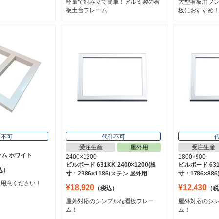
軽量で組み立て簡単！アルミ製の看
大型看板用フ
板土台フレーム
板におすすめ
引不可
代引不可
受注生産
屋外用
受注生産
ーム ホワイト
2400×1200
1800×900
ビルボード 631KK 2400×1200(板
ビルボード 631K
込）
寸：2386×1186)ステン 屋外用
寸：1786×88
ご用意ください！
¥18,920
¥12,430
（税込）
（税
屋外対応のシンプルな看板フレー
屋外対応のシ
ム！
ム！