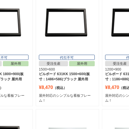
引不可
代引不可
屋外用
受注生産
屋外用
受注生産
1500×600
1200×900
 1800×900(板
ビルボード 631KK 1500×600(板
ビルボード 631K
)ブラック 屋外用
寸：1486×586)ブラック 屋外用
寸：1186×88
¥8,470
¥8,470
）
（税込）
（税
プルな看板フレー
屋外対応のシンプルな看板フレー
屋外対応のシ
ム！
ム！