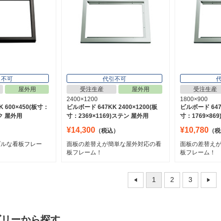
引不可
代引不可
屋外用
受注生産
屋外用
受注生産
2400×1200
1800×900
 600×450(板寸：
ビルボード 647KK 2400×1200(板
ビルボード 647K
ック 屋外用
寸：2369×1169)ステン 屋外用
寸：1769×86
¥14,300
¥10,780
）
（税込）
（税
プルな看板フレー
面板の差替えが簡単な屋外対応の看
面板の差替え
板フレーム！
板フレーム！
1
2
3
ゴリーから探す