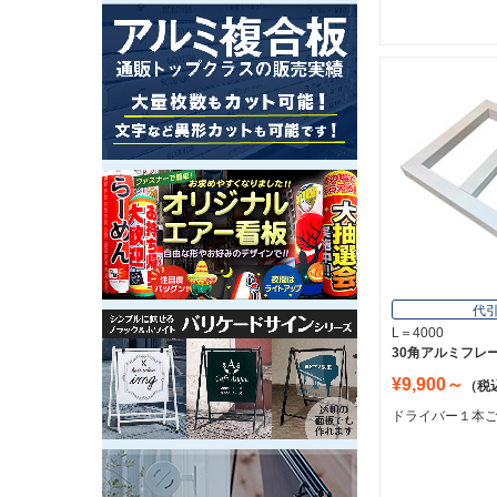
代
L＝4000
30角アルミフレ
¥9,900～
（税
ドライバー１本