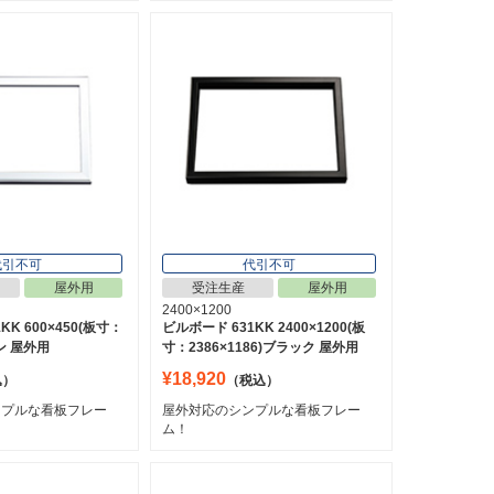
代引不可
代引不可
屋外用
受注生産
屋外用
2400×1200
KK 600×450(板寸：
ビルボード 631KK 2400×1200(板
テン 屋外用
寸：2386×1186)ブラック 屋外用
¥18,920
込）
（税込）
ンプルな看板フレー
屋外対応のシンプルな看板フレー
ム！