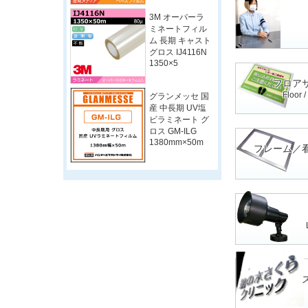
3M オーバーラ
ミネートフィル
ム 長期 キャスト
グロス IJ4116N
1350×5
フロア
Floor 
グランメッセ 国
産 中長期 UV塩
ビラミネート グ
ロス GM-ILG
1380mm×50m
フレーム／