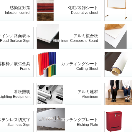
感染症対策
化粧/装飾シート
Infection control
Decorative sheet
サイン／路面表示
アルミ複合板
/ Road Surface Sign
Aluminum Composite Board
看板枠／展張金具
カッティングシート
Frame
Cutting Sheet
看板照明
アルミ建材
Lighting Equipment
Aluminum
ステンレス切文字
エッチングプレート
Stainless Sign
Etching Plate