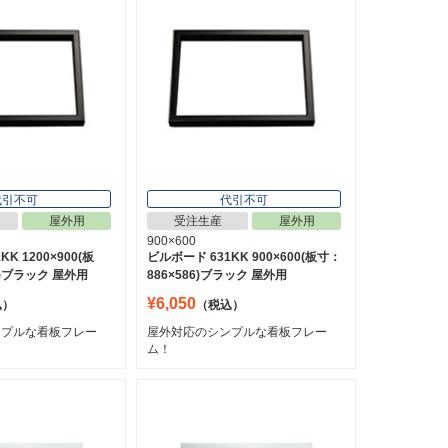
代引不可
代引不可
屋外用
受注生産
屋外用
900×600
K 1200×900(板
ビルボード 631KK 900×600(板寸：
6)ブラック 屋外用
886×586)ブラック 屋外用
¥6,050
込）
（税込）
ンプルな看板フレー
屋外対応のシンプルな看板フレー
ム！