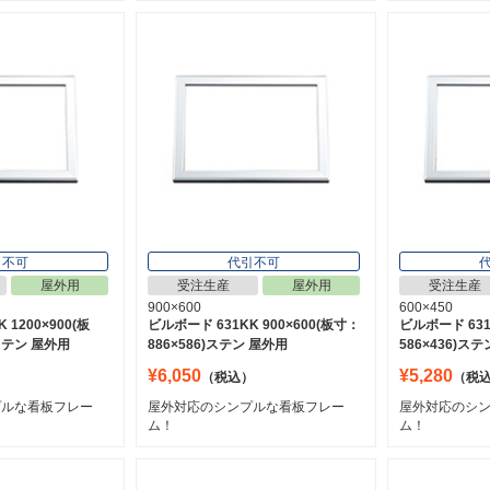
引不可
代引不可
屋外用
受注生産
屋外用
受注生産
900×600
600×450
 1200×900(板
ビルボード 631KK 900×600(板寸：
ビルボード 631
)ステン 屋外用
886×586)ステン 屋外用
586×436)ス
¥6,050
¥5,280
）
（税込）
（税
プルな看板フレー
屋外対応のシンプルな看板フレー
屋外対応のシ
ム！
ム！