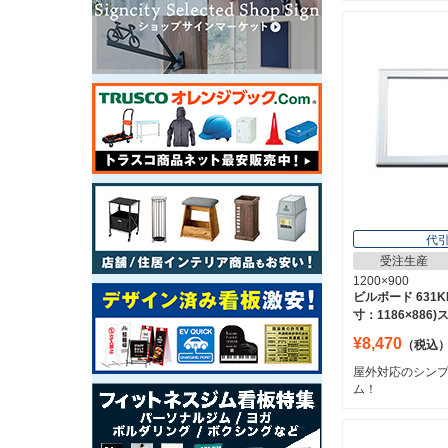
代
受注生産
1200×900
ビルボード 631KK
寸：1186×886
¥8,470
（税込
屋外対応のシン
ム！