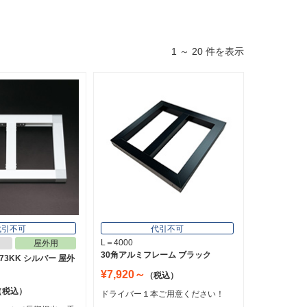
1 ～ 20 件を表示
代引不可
代引不可
L＝4000
屋外用
30角アルミフレーム ブラック
73KK シルバー 屋外
¥7,920～
（税込）
（税込）
ドライバー１本ご用意ください！