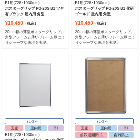
B1用(728×1030mm)
B1用(728×1030mm)
ポスターグリップ PG-20S B1 ツヤ
ポスターグリップ PG-20S B1 化研
有ブラック 屋内用 角型
ゴールド 屋内用 角型
¥10,450
¥10,450
（税込）
（税込）
20mm幅の薄型ポスターグリップ。
20mm幅の薄型ポスターグリップ。
角型フレームと薄いフレーム厚によ
角型フレームと薄いフレーム厚によ
りシャープな表現を実現。
りシャープな表現を実現。
代引不可
代引不可
国産
屋内用
B1
国産
屋内用
B1
B1用(728×1030mm)
前四辺開閉式
盗難防止