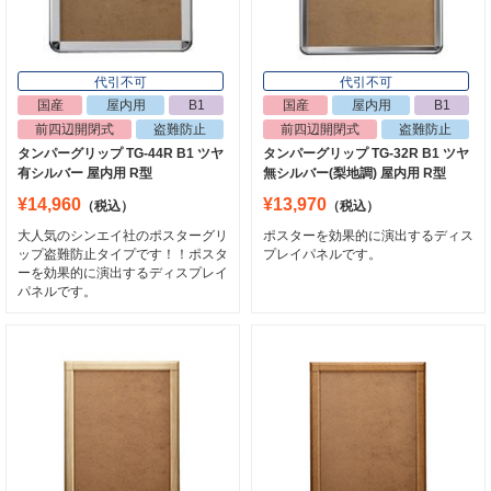
代引不可
代引不可
国産
屋内用
B1
国産
屋内用
B1
前四辺開閉式
盗難防止
前四辺開閉式
盗難防止
タンパーグリップ TG-44R B1 ツヤ
タンパーグリップ TG-32R B1 ツヤ
有シルバー 屋内用 R型
無シルバー(梨地調) 屋内用 R型
¥14,960
¥13,970
代引不可
代引不可
（税込）
（税込）
屋内用
木目調
B1
屋内用
B1
大人気のシンエイ社のポスターグリ
ポスターを効果的に演出するディス
1030×728
メディアグリップ MG-32R B1 木目調 屋
ップ盗難防止タイプです！！ポスタ
プレイパネルです。
デッサン額 HVM B1 ナイトブルー 屋内
内用 (56281B1K)
ーを効果的に演出するディスプレイ
用
パネルです。
¥12,287
（税込）
¥22,330
（税込）
人気No1の四辺開閉式ポスターパネルで
内外に施されたゴールドのラインが作品
す！
を引き締めます。
価格、バリエーション、品質3拍子揃っ
た優れもの！
7
8