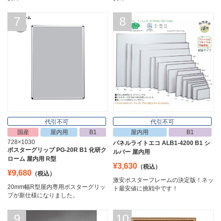
7
8
代引不可
代引不可
国産
屋内用
B1
屋内用
B1
728×1030
パネルライトエコ ALB1-4200 B1 シ
ポスターグリップ PG-20R B1 化研ク
ルバー 屋内用
ローム 屋内用 R型
¥3,630
（税込）
¥9,680
（税込）
激安ポスターフレームの決定版！ネッ
20mm幅R型屋内専用ポスターグリッ
ト最安値に挑戦中です！
プが新仕様になりました。
9
10