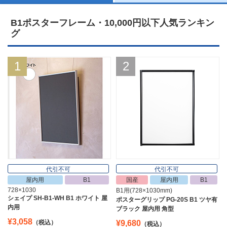
B1ポスターフレーム・10,000円以下人気ランキン
グ
1
2
代引不可
代引不可
屋内用
B1
国産
屋内用
B1
728×1030
B1用(728×1030mm)
シェイプ SH-B1-WH B1 ホワイト 屋
ポスターグリップ PG-20S B1 ツヤ有
内用
ブラック 屋内用 角型
¥3,058
（税込）
¥9,680
（税込）