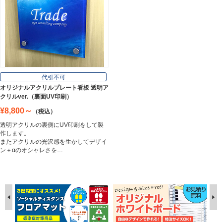
代引不可
オリジナルアクリルプレート看板 透明ア
クリルver.（裏面UV印刷）
¥8,800～
（税込）
透明アクリルの裏側にUV印刷をして製
作します。
またアクリルの光沢感を生かしてデザイ
ン＋αのオシャレさを…