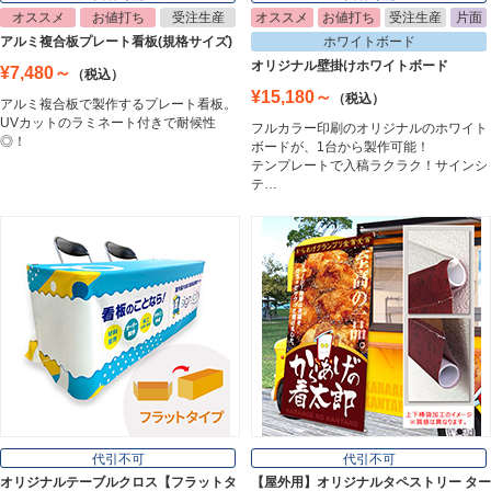
オススメ
お値打ち
受注生産
オススメ
お値打ち
受注生産
片面
イーゼル
アルミ複合板プレート看板(規格サイズ)
ホワイトボード
Easel
オリジナル壁掛けホワイトボード
¥7,480～
（税込）
¥15,180～
（税込）
アルミ複合板で製作するプレート看板。
UVカットのラミネート付きで耐候性
フルカラー印刷のオリジナルのホワイト
ホワイトボード
◎！
ボードが、1台から製作可能！
White Board
テンプレートで入稿ラクラク！サインシ
テ…
プレート看板
Plate Board
壁面看板
Wall Sign
フロアサイン／路面表示
代引不可
代引不可
Floor / Road Surface Sign
オリジナルテーブルクロス【フラットタ
【屋外用】オリジナルタペストリー ター