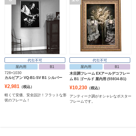
代引不可
代引不可
屋内用
B1
屋内用
B1
728×1030
木目調フレーム EXアールデコフレー
カルビアン VQ-B1-SV B1 シルバー
ム B1 ゴールド 屋内用 (55934-B1)
¥2,981
（税込）
¥10,230
（税込）
軽くて安価、安全設計！フラットな形
アンティーク調がオシャレなポスター
状のフレーム！
フレームです。