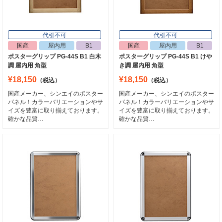
代引不可
代引不可
国産
屋内用
B1
国産
屋内用
B1
ポスターグリップ PG-44S B1 白木
ポスターグリップ PG-44S B1 けや
調 屋内用 角型
き調 屋内用 角型
¥18,150
¥18,150
代引不可
代引不可
（税込）
（税込）
屋内用
B1
屋内用
B1
前四辺開閉式
国産メーカー、シンエイのポスター
国産メーカー、シンエイのポスター
728×1030
728×1030
パネル！カラーバリエーションやサ
パネル！カラーバリエーションやサ
ポスターパネル 351 B1 ステン 屋内用
ポスターパネル 334 B1 ステン 屋内用
イズを豊富に取り揃えております。
イズを豊富に取り揃えております。
確かな品質…
確かな品質…
¥29,260
¥15,510
（税込）
（税込）
ポスターを横から交換できる便利な機能
角がフラットデザインの4辺開閉式フレ
付き！
ーム！
9
10