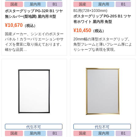
国産
屋内用
B1
国産
屋内用
B1
B1用(728×1030mm)
ポスターグリップ PG-32R B1 ツヤ
ポスターグリップ PG-20S B1 ツヤ
無シルバー(梨地調) 屋内用 R型
有ホワイト 屋内用 角型
¥10,670
（税込）
¥10,450
（税込）
国産メーカー、シンエイのポスター
パネル！カラーバリエーションやサ
20mm幅の薄型ポスターグリップ。
イズを豊富に取り揃えております。
角型フレームと薄いフレーム厚によ
確かな品質…
りシャープな表現を実現。
代引不可
代引不可
国産
屋内用
B1
国産
屋内用
B1