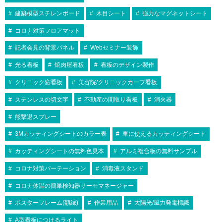
建築模型スチレンボード
木目シート
強力なマグネットシート
コロナ対策フロアマット
記者会見の背景パネル
Webセミナー装飾
光る看板
焼肉屋看板
看板のデザイン製作
クリニック窓看板
美容院/クリニックカーブ看板
ステンレスの切文字
不動産の間取り看板
消火器
熊撃退スプレー
3Mカッティングシートのカラー表
車に使えるカッティングシート
カッティングシートの無料色見本
アルミ複合板の無料サンプル
コロナ対策パーテーション
消毒液スタンド
コロナ体温の簡単検知器サーモマネージャー
ポスターフレーム(額縁)
作業用品
太陽光/風力発電標識
A型看板につけるライト