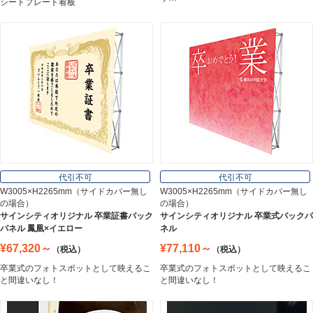
シートプレート看板
アルミ建材
Aluminum
インテリア
Interior
オフィス用品
Office Supplies
代引不可
代引不可
W3005×H2265mm（サイドカバー無し
W3005×H2265mm（サイドカバー無し
の場合）
の場合）
ステンレス切文字
サインシティオリジナル 卒業証書バック
サインシティオリジナル 卒業式バックパ
Stainless Sign
パネル 鳳凰×イエロー
ネル
¥67,320～
¥77,110～
（税込）
（税込）
卒業式のフォトスポットとして映えるこ
卒業式のフォトスポットとして映えるこ
エッチングプレート
と間違いなし！
と間違いなし！
Etching Plate