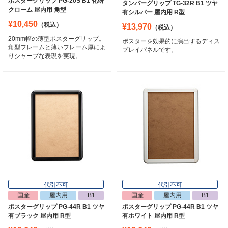
ポスターグリップ PG-20S B1 化研
タンパーグリップ TG-32R B1 ツヤ
クローム 屋内用 角型
有シルバー 屋内用 R型
¥10,450
（税込）
¥13,970
（税込）
20mm幅の薄型ポスターグリップ。
ポスターを効果的に演出するディス
角型フレームと薄いフレーム厚によ
プレイパネルです。
りシャープな表現を実現。
代引不可
代引不可
国産
屋内用
B1
国産
屋内用
B1
ポスターグリップ PG-44R B1 ツヤ
ポスターグリップ PG-44R B1 ツヤ
有ブラック 屋内用 R型
有ホワイト 屋内用 R型