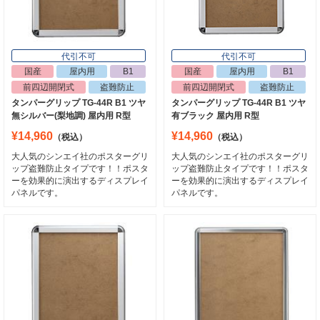
3
4
代引不可
代引不可
国産
屋内用
B1
国産
屋内用
B1
前四辺開閉式
盗難防止
前四辺開閉式
盗難防止
タンパーグリップ TG-44R B1 ツヤ
タンパーグリップ TG-44R B1 ツヤ
無シルバー(梨地調) 屋内用 R型
有ブラック 屋内用 R型
¥14,960
¥14,960
（税込）
（税込）
大人気のシンエイ社のポスターグリ
大人気のシンエイ社のポスターグリ
代引不可
代引不可
ップ盗難防止タイプです！！ポスタ
ップ盗難防止タイプです！！ポスタ
ーを効果的に演出するディスプレイ
ーを効果的に演出するディスプレイ
国産
屋内用
B1
受注生産
屋外用
B1
前四辺開閉式
パネルです。
パネルです。
ポスターグリップ PG-44R B1 化研クロ
アケパネ 30mm ADB1-S・C B1 シルバ
ーム 屋内用 R型
ー 屋外用
¥12,650
¥13,640
（税込）
（税込）
国産メーカー、シンエイのポスターパネ
セットが簡単、ひらくフレーム
ル！カラーバリエーションやサイズを豊
富に取り揃えております。確かな品質…
5
6