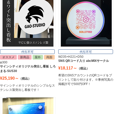
郵便ポスト
Post
表札
Nameplate
代引不可
代引不可
W235×H221×D50
オススメ
新商品
屋外
両面
SNS QRコード入り abcMIXサークル
φ300
サインシティオリジナル突出し看板 しろ
¥18,117～
（税込）
まる-SUS30
希望のSNSアカウントのQRコードをプ
¥25,190～
（税込）
リントして貼り付けます。※事例写真の
掲載許可で500円OFF！
サインシティオリジナルのシンプルなス
テンレス製突出し看板です！