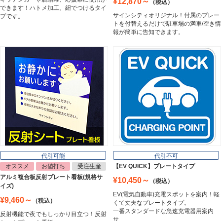
¥12,870～
（税込）
Cutting Sheet
できます！ハトメ加工。紐でつけるタイ
サインシティオリジナル！付属のプレー
プです。
トを付替えるだけで駐車場の満車/空き情
報が簡単に告知できます。
マグネットシート
Magnet Sheet
インクジェットメディア
Inkjet Media
看板照明
Lighting Equipment
代引可能
代引不可
オススメ
お値打ち
受注生産
【EV QUICK】プレートタイプ
アルミ複合板反射プレート看板(規格サ
¥10,450～
（税込）
トラスコ中山
イズ)
Trusco Nakayama
EV(電気自動車)充電スポットを案内！軽
¥9,460～
（税込）
くて丈夫なプレートタイプ。
一番スタンダードな急速充電器用案内
反射機能で夜でもしっかり目立つ！反射
サ…