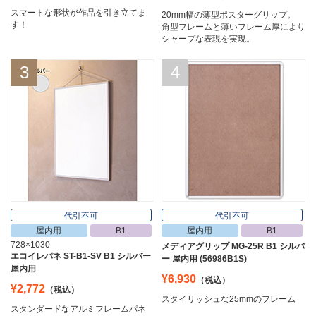
スマートな形状が作品を引き立てま
20mm幅の薄型ポスターグリップ。
す！
角型フレームと薄いフレーム厚により
シャープな表現を実現。
3
4
代引不可
代引不可
屋内用
B1
屋内用
B1
728×1030
メディアグリップ MG-25R B1 シルバ
エコイレパネ ST-B1-SV B1 シルバー
ー 屋内用 (56986B1S)
屋内用
¥6,930
（税込）
¥2,772
（税込）
スタイリッシュな25mmのフレーム
スタンダードなアルミフレームパネ