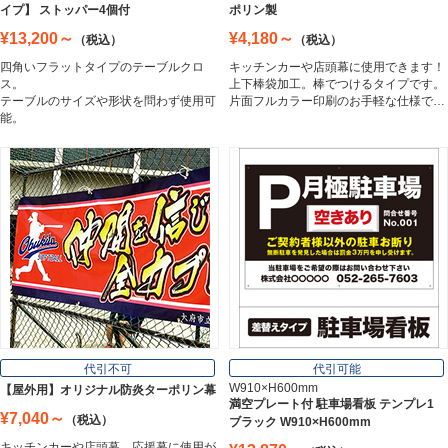
イプ】 ストッパー4個付
ポリン製
¥13,200～
¥4,180～
（税込）
（税込）
アルミ複合板
四角いフラットタイプのテーブルクロ
キッチンカーや店頭幕に使用できます！
Aluminum Composite Board
ス。
上下棒袋加工。棒でつけるタイプです。
テーブルのサイズや形状を問わず使用可
片面フルカラー印刷のお手軽な仕様で…
能。
スチレンボード
Styrene Board
板材
Board
フレーム／看板枠
Frame
代引不可
代引可能
W910×H600mm
【屋外用】オリジナル防炎ターポリン幕
満空プレート付 駐車場看板 テンプレ1
¥7,040～
（税込）
ブラック W910×H600mm
カッティングシート
キッチンカーや店頭幕、応援幕に使用が