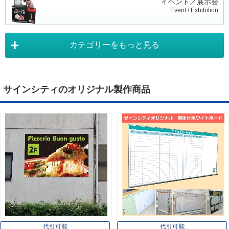
イベント／展示会
Event / Exhibition
カテゴリーをもっと見る
タペストリー
Tapestry
サインシティのオリジナル製作商品
デジタルサイネージ
Digital Signage
ライトパネル
Light Panel
ポスターフレーム
Poster Frame
代引可能
代引可能