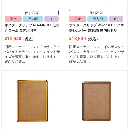
代引不可
代引不可
国産
屋内用
B1
国産
屋内用
B1
ポスターグリップ PG-44R B1 化研
ポスターグリップ PG-44R B1 ツヤ
代引不可
代引不可
クローム 屋内用 R型
無シルバー(梨地調) 屋内用 R型
国産
屋内用
B1
屋内用
B1
¥13,640
¥13,640
B1（W728×H1030）
（税込）
（税込）
ポスターグリップ PG-32R B1 けやき調
ALUMIUM SERIES 02 LEAN B1 マット
屋内用 R型
国産メーカー、シンエイのポスター
国産メーカー、シンエイのポスター
ブラック 屋内用
パネル！カラーバリエーションやサ
パネル！カラーバリエーションやサ
¥14,740
（税込）
イズを豊富に取り揃えております。
イズを豊富に取り揃えております。
¥29,260
（税込）
国産メーカー、シンエイのポスターパネ
確かな品質…
確かな品質…
ル！カラーバリエーションやサイズを豊
【2019年 グッドデザイン賞受賞】額縁
富に取り揃えております。確かな品質…
の側面部分が10度斜めになっており、壁
に立てかけても安定します。