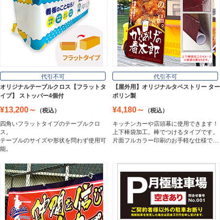
壁面看板
Wall Sign
フロアサイン／路面表示
代引不可
代引不可
Floor / Road Surface Sign
オリジナルテーブルクロス【フラットタ
【屋外用】オリジナルタペストリー ター
イプ】 ストッパー4個付
ポリン製
¥13,200～
¥4,180～
（税込）
（税込）
アルミ複合板
四角いフラットタイプのテーブルクロ
キッチンカーや店頭幕に使用できます！
Aluminum Composite Board
ス。
上下棒袋加工。棒でつけるタイプです。
テーブルのサイズや形状を問わず使用可
片面フルカラー印刷のお手軽な仕様で…
能。
スチレンボード
Styrene Board
板材