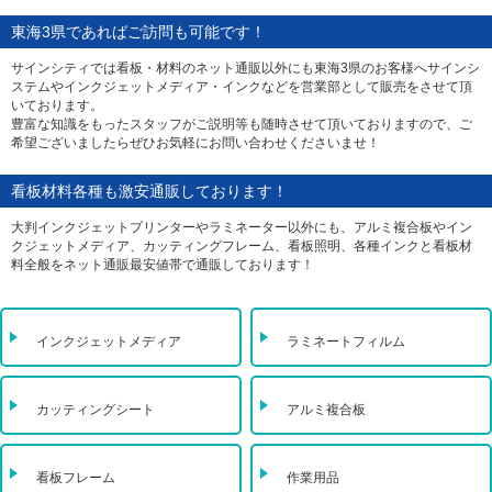
東海3県であればご訪問も可能です！
サインシティでは看板・材料のネット通販以外にも東海3県のお客様へサインシ
ステムやインクジェットメディア・インクなどを営業部として販売をさせて頂
いております。
豊富な知識をもったスタッフがご説明等も随時させて頂いておりますので、ご
希望ございましたらぜひお気軽にお問い合わせくださいませ！
看板材料各種も激安通販しております！
大判インクジェットプリンターやラミネーター以外にも、アルミ複合板やイン
クジェットメディア、カッティングフレーム、看板照明、各種インクと看板材
料全般をネット通販最安値帯で通販しております！
インクジェットメディア
ラミネートフィルム
カッティングシート
アルミ複合板
看板フレーム
作業用品