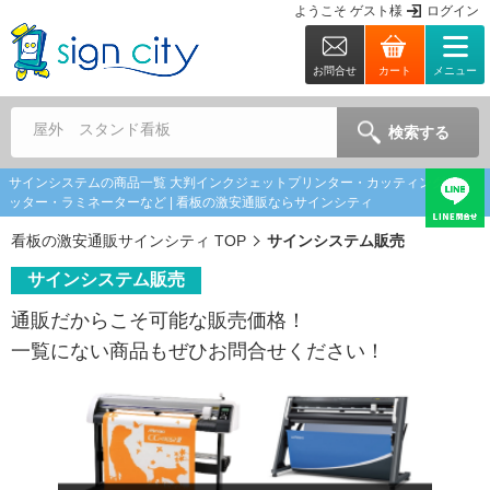
ようこそ
ゲスト
様
ログイン
お問合せ
カート
メニュー
屋外 スタンド看板
検索する
サインシステムの商品一覧 大判インクジェットプリンター・カッティングプロ
ッター・ラミネーターなど | 看板の激安通販ならサインシティ
看板の激安通販サインシティ TOP
サインシステム販売
サインシステム販売
通販だからこそ可能な販売価格！
一覧にない商品もぜひお問合せください！