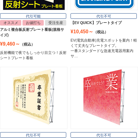
看板照明
Lighting Equipment
代引可能
代引不可
オススメ
お値打ち
受注生産
【EV QUICK】プレートタイプ
アルミ複合板反射プレート看板(規格サ
¥10,450～
（税込）
トラスコ中山
イズ)
Trusco Nakayama
EV(電気自動車)充電スポットを案内！軽
¥9,460～
（税込）
くて丈夫なプレートタイプ。
一番スタンダードな急速充電器用案内
反射機能で夜でもしっかり目立つ！反射
サ…
シートプレート看板
アルミ建材
Aluminum
インテリア
Interior
オフィス用品
Office Supplies
代引不可
代引不可