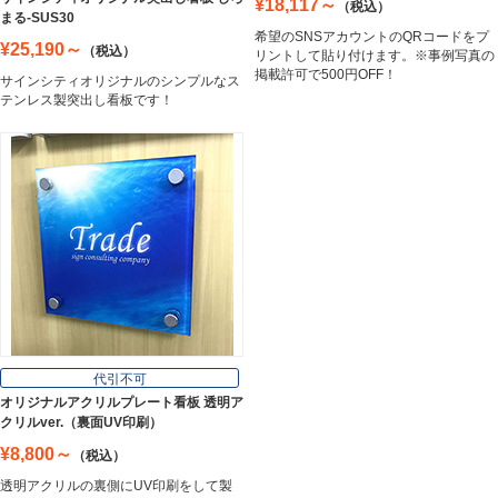
¥18,117～
（税込）
まる-SUS30
希望のSNSアカウントのQRコードをプ
¥25,190～
（税込）
リントして貼り付けます。※事例写真の
掲載許可で500円OFF！
サインシティオリジナルのシンプルなス
テンレス製突出し看板です！
代引不可
オリジナルアクリルプレート看板 透明ア
クリルver.（裏面UV印刷）
¥8,800～
（税込）
透明アクリルの裏側にUV印刷をして製