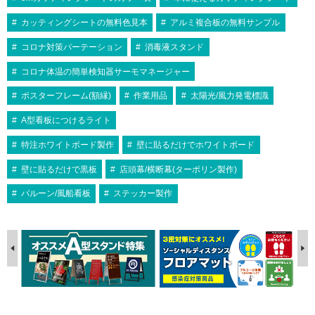
カッティングシートの無料色見本
アルミ複合板の無料サンプル
コロナ対策パーテーション
消毒液スタンド
コロナ体温の簡単検知器サーモマネージャー
ポスターフレーム(額縁)
作業用品
太陽光/風力発電標識
A型看板につけるライト
特注ホワイトボード製作
壁に貼るだけでホワイトボード
壁に貼るだけで黒板
店頭幕/横断幕(ターポリン製作)
バルーン/風船看板
ステッカー製作