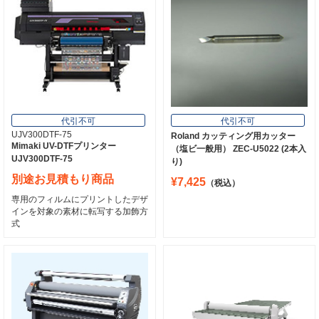
代引不可
代引不可
UJV300DTF-75
Roland カッティング用カッター
Mimaki UV-DTFプリンター
（塩ビ一般用） ZEC-U5022 (2本入
UJV300DTF-75
り)
別途お見積もり商品
¥7,425
（税込）
専用のフィルムにプリントしたデザ
インを対象の素材に転写する加飾方
式