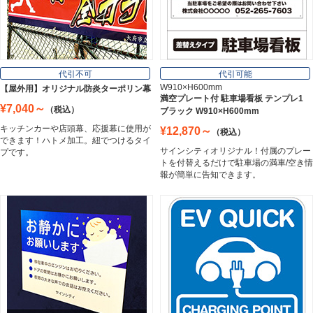
Board
フレーム／看板枠
Frame
代引不可
代引可能
W910×H600mm
【屋外用】オリジナル防炎ターポリン幕
満空プレート付 駐車場看板 テンプレ1
¥7,040～
（税込）
ブラック W910×H600mm
カッティングシート
キッチンカーや店頭幕、応援幕に使用が
¥12,870～
（税込）
Cutting Sheet
できます！ハトメ加工。紐でつけるタイ
サインシティオリジナル！付属のプレー
プです。
トを付替えるだけで駐車場の満車/空き情
報が簡単に告知できます。
マグネットシート
Magnet Sheet
インクジェットメディア
Inkjet Media