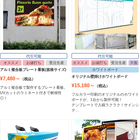
ライトパネル
Light Panel
ポスターフレーム
Poster Frame
代引可能
代引可能
オススメ
お値打ち
受注生産
オススメ
お値打ち
受注生産
片面
イーゼル
アルミ複合板プレート看板(規格サイズ)
ホワイトボード
Easel
オリジナル壁掛けホワイトボード
¥7,480～
（税込）
¥15,180～
（税込）
アルミ複合板で製作するプレート看板。
UVカットのラミネート付きで耐候性
フルカラー印刷のオリジナルのホワイト
ホワイトボード
◎！
ボードが、1台から製作可能！
White Board
テンプレートで入稿ラクラク！サインシ
テ…
プレート看板
Plate Board