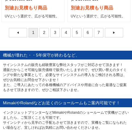
別途お見積もり商品
別途お見積もり商品
UVという選択で、広がる可能性。
UVという選択で、広がる可能性。
1
2
3
4
5
6
7
機械が壊れた・・5年保守が終わるなど、
ぜひサインシステム買換えの際はサインシティへお問合せ下さい！
サインシステムの販売も経験豊富な弊社スタッフがご対応させて頂きます！
通販だからこそ可能な販売価格で販売いたしますので、ぜひ買い替えのタイミ
ングや新たな事業として、必要なサインシステムの導入をご検討される際は、
ぜひお気軽にお問合せ下さいませ！
また、ご導入にあたっての各種機械のアドバイスや用途に合った最適なご提案
もさせて頂きますので、ぜひご相談下さいませ。
MimakiやRolandなどお近くのショールームもご案内可能です！
インクジェットプリンターなどMimakiやRolandのショールームで実機がござい
ましたら、ご覧頂くことも可能です。
サインシティから見学のご手配もさせて頂きますので、実機をご覧になられた
い場合など、宜しければお気軽にお問い合わせくださいませ。