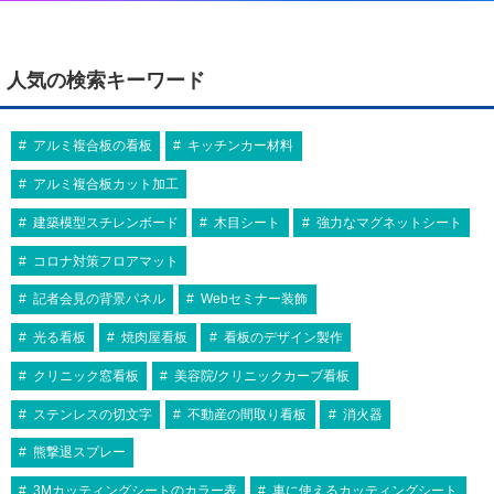
人気の検索キーワード
アルミ複合板の看板
キッチンカー材料
アルミ複合板カット加工
建築模型スチレンボード
木目シート
強力なマグネットシート
コロナ対策フロアマット
記者会見の背景パネル
Webセミナー装飾
光る看板
焼肉屋看板
看板のデザイン製作
クリニック窓看板
美容院/クリニックカーブ看板
ステンレスの切文字
不動産の間取り看板
消火器
熊撃退スプレー
3Mカッティングシートのカラー表
車に使えるカッティングシート