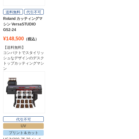
送料無料
代引不可
Roland カッティングマ
シン VersaSTUDIO
GS2-24
¥148,500
（税込）
【送料無料】
コンパクトでスタイリッ
シュなデザインのデスク
トップカッティングマシ
ン
代引不可
UV
プリント＆カット