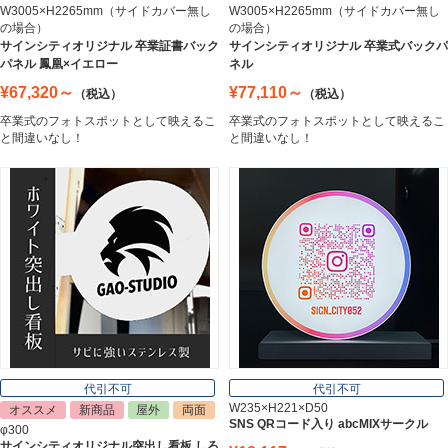
W3005×H2265mm（サイドカバー無し
W3005×H2265mm（サイドカバー無し
の場合）
の場合）
ステンレス切文字
サインシティオリジナル 卒業証書バック
サインシティオリジナル 卒業式バックパ
Stainless Sign
パネル 鳳凰×イエロー
ネル
¥67,320～
¥77,110～
（税込）
（税込）
卒業式のフォトスポットとして映えるこ
卒業式のフォトスポットとして映えるこ
エッチングプレート
と間違いなし！
と間違いなし！
Etching Plate
郵便ポスト
Post
表札
Nameplate
代引不可
代引不可
W235×H221×D50
オススメ
新商品
屋外
両面
SNS QRコード入り abcMIXサークル
φ300
サインシティオリジナル突出し看板 しろ