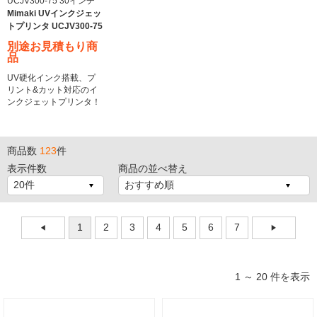
UCJV300-75 30インチ
Mimaki UVインクジェッ
トプリンタ UCJV300-75
別途お見積もり商
品
UV硬化インク搭載、プ
リント&カット対応のイ
ンクジェットプリンタ！
商品数
123
件
表示件数
商品の並べ替え
1
2
3
4
5
6
7
1 ～ 20 件を表示