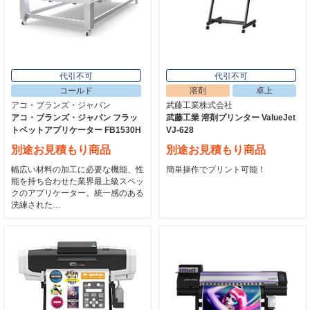
代引不可
代引不可
コールド
溶剤
卓上
アコ・ブランズ・ジャパン
武藤工業株式会社
アコ・ブランズ・ジャパン フラッ
武藤工業 溶剤プリンター ValueJet
トベットアプリケーター FB1530H
VJ-628
別途お見積もり商品
別途お見積もり商品
幅広い材料の加工に必要な機能、性
簡単操作でプリント可能！
能を持ち合わせた業界最上級スペッ
クのアプリケーター。統一感のある
洗練された…