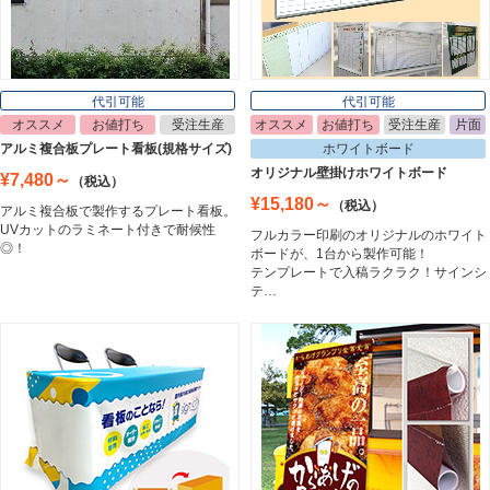
ポスターフレーム
Poster Frame
代引可能
代引可能
オススメ
お値打ち
受注生産
オススメ
お値打ち
受注生産
片面
イーゼル
アルミ複合板プレート看板(規格サイズ)
ホワイトボード
Easel
オリジナル壁掛けホワイトボード
¥7,480～
（税込）
¥15,180～
（税込）
アルミ複合板で製作するプレート看板。
UVカットのラミネート付きで耐候性
フルカラー印刷のオリジナルのホワイト
ホワイトボード
◎！
ボードが、1台から製作可能！
White Board
テンプレートで入稿ラクラク！サインシ
テ…
プレート看板
Plate Board
壁面看板
Wall Sign