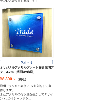
テンレス製突出し看板です！
代引不可
オリジナルアクリルプレート看板 透明ア
クリルver.（裏面UV印刷）
¥8,800～
（税込）
透明アクリルの裏側にUV印刷をして製
作します。
またアクリルの光沢感を生かしてデザイ
ン＋αのオシャレさを…