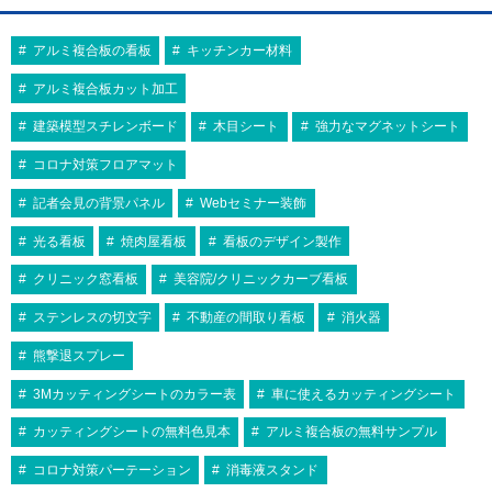
アルミ複合板の看板
キッチンカー材料
アルミ複合板カット加工
建築模型スチレンボード
木目シート
強力なマグネットシート
コロナ対策フロアマット
記者会見の背景パネル
Webセミナー装飾
光る看板
焼肉屋看板
看板のデザイン製作
クリニック窓看板
美容院/クリニックカーブ看板
ステンレスの切文字
不動産の間取り看板
消火器
熊撃退スプレー
3Mカッティングシートのカラー表
車に使えるカッティングシート
カッティングシートの無料色見本
アルミ複合板の無料サンプル
コロナ対策パーテーション
消毒液スタンド