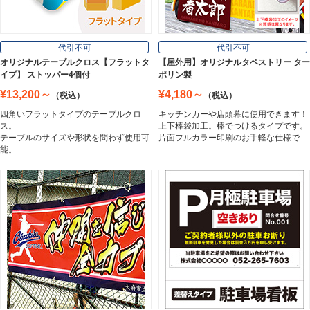
フロアサイン／路面表示
代引不可
代引不可
Floor / Road Surface Sign
オリジナルテーブルクロス【フラットタ
【屋外用】オリジナルタペストリー ター
イプ】 ストッパー4個付
ポリン製
¥13,200～
¥4,180～
（税込）
（税込）
アルミ複合板
四角いフラットタイプのテーブルクロ
キッチンカーや店頭幕に使用できます！
Aluminum Composite Board
ス。
上下棒袋加工。棒でつけるタイプです。
テーブルのサイズや形状を問わず使用可
片面フルカラー印刷のお手軽な仕様で…
能。
スチレンボード
Styrene Board
板材
Board
フレーム／看板枠