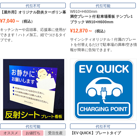
Frame
代引不可
代引可能
W910×H600mm
【屋外用】オリジナル防炎ターポリン幕
満空プレート付 駐車場看板 テンプレ1
¥7,040～
（税込）
ブラック W910×H600mm
カッティングシート
キッチンカーや店頭幕、応援幕に使用が
¥12,870～
（税込）
Cutting Sheet
できます！ハトメ加工。紐でつけるタイ
サインシティオリジナル！付属のプレー
プです。
トを付替えるだけで駐車場の満車/空き情
報が簡単に告知できます。
マグネットシート
Magnet Sheet
インクジェットメディア
Inkjet Media
看板照明
Lighting Equipment
代引可能
代引不可
オススメ
お値打ち
受注生産
【EV QUICK】プレートタイプ