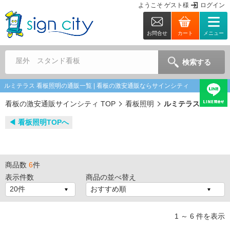
ようこそ
ゲスト
様
ログイン
お問合せ
カート
メニュー
屋外 スタンド看板
検索する
ルミテラス 看板照明の通販一覧 | 看板の激安通販ならサインシティ
看板の激安通販サインシティ TOP
看板照明
ルミテラス
◀︎ 看板照明TOPへ
商品数
6
件
表示件数
商品の並べ替え
1 ～ 6 件を表示