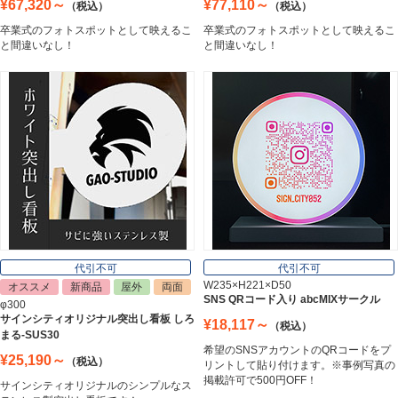
¥67,320～
¥77,110～
（税込）
（税込）
卒業式のフォトスポットとして映えるこ
卒業式のフォトスポットとして映えるこ
エッチングプレート
と間違いなし！
と間違いなし！
Etching Plate
郵便ポスト
Post
表札
Nameplate
代引不可
代引不可
W235×H221×D50
オススメ
新商品
屋外
両面
SNS QRコード入り abcMIXサークル
φ300
サインシティオリジナル突出し看板 しろ
¥18,117～
（税込）
まる-SUS30
希望のSNSアカウントのQRコードをプ
¥25,190～
（税込）
リントして貼り付けます。※事例写真の
掲載許可で500円OFF！
サインシティオリジナルのシンプルなス