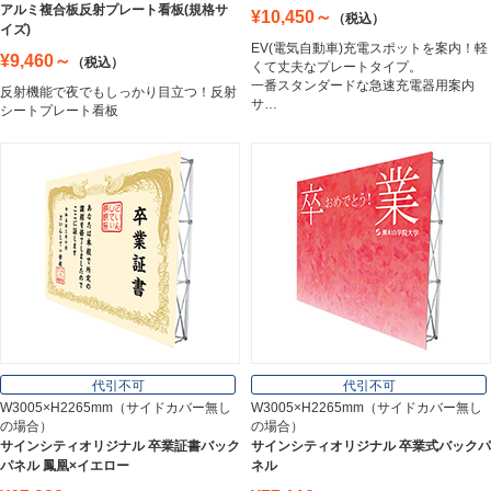
アルミ複合板反射プレート看板(規格サ
¥10,450～
（税込）
トラスコ中山
イズ)
Trusco Nakayama
EV(電気自動車)充電スポットを案内！軽
¥9,460～
（税込）
くて丈夫なプレートタイプ。
一番スタンダードな急速充電器用案内
反射機能で夜でもしっかり目立つ！反射
サ…
シートプレート看板
アルミ建材
Aluminum
インテリア
Interior
オフィス用品
Office Supplies
代引不可
代引不可
W3005×H2265mm（サイドカバー無し
W3005×H2265mm（サイドカバー無し
の場合）
の場合）
ステンレス切文字
サインシティオリジナル 卒業証書バック
サインシティオリジナル 卒業式バックパ
Stainless Sign
パネル 鳳凰×イエロー
ネル