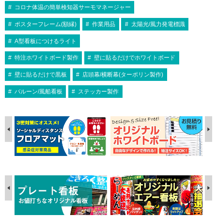
コロナ体温の簡単検知器サーモマネージャー
ポスターフレーム(額縁)
作業用品
太陽光/風力発電標識
A型看板につけるライト
特注ホワイトボード製作
壁に貼るだけでホワイトボード
壁に貼るだけで黒板
店頭幕/横断幕(ターポリン製作)
バルーン/風船看板
ステッカー製作