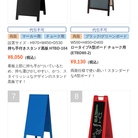
代引不可
代引不可
両面
マーカー用
チョーク用
両面
ブラック/グリーンボード
W500×H850×D400
設置サイズ：H970×W450×D530
ロータイプA型ボード チョーク用
持ち手付きスタンド黒板 HTBD-104
(ETBD80-2)
¥6,050
（税込）
¥9,130
（税込）
看板上部に持ち手がついているた
両面仕様で使い易い！スタンダード
め、持ち運びがしやすい、かつ、ス
なA型ボード！
タイリッシュなデザインのスタンド
黒板です！
7
8