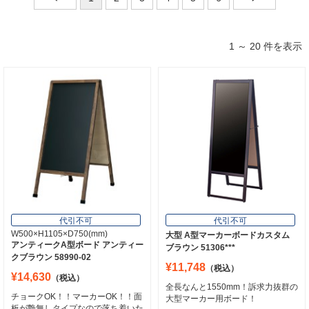
1 ～ 20 件を表示
代引不可
代引不可
オススメ
両面
ブラックボード
両面
ブラックボード
チョーク用
チョーク用
マーカー用
黒板サインボード OG-KOKU
W500×H1105×D750(mm)
¥18,480
（税込）
アンティークA型ボード アンティーク
ブラウン(58990-1*)
大型黒板で集客力UP！
¥11,352
（税込）
チョークOK！！マーカーOK！！面板
が艶無しタイプなので落ち着いた感じ
になります！！雰囲気ある商品です。
代引不可
代引不可
3
4
W500×H1105×D750(mm)
大型 A型マーカーボードカスタム
アンティークA型ボード アンティー
ブラウン 51306***
クブラウン 58990-02
¥11,748
（税込）
¥14,630
（税込）
全長なんと1550mm！訴求力抜群の
チョークOK！！マーカーOK！！面
大型マーカー用ボード！
板が艶無しタイプなので落ち着いた