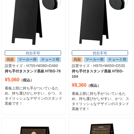
W530×H730×D380
スタンド黒板 YKBD103-1
スタンドプレート（チョーク用） SP-
¥13,310
（税込）
711 イエロー
デザイン性のある木枠がオシャレなマ
¥14,850
（税込）
ーカー用A型サインです。
気軽に使える黒板Aサイン。
9
10
代引不可
代引不可
両面
マーカー用
チョーク用
両面
マーカー用
チョーク用
設置サイズ：H755×W380×D460
設置サイズ：H970×W450×D530
持ち手付きスタンド黒板 HTBD-78
持ち手付きスタンド黒板 HTBD-
104
¥5,060
（税込）
¥8,360
（税込）
看板上部に持ち手がついているた
め、持ち運びがしやすい、かつ、ス
看板上部に持ち手がついているた
タイリッシュなデザインのスタンド
め、持ち運びがしやすい、かつ、ス
黒板です！
タイリッシュなデザインのスタンド
代引可能
代引不可
黒板です！
片面
ブラックボード
チョーク用
両面
ブラックボード
チョーク用
478×976
マーカー用
スタンド黒板 AKS-149
リムーバブルA型マジカル MENU
No.69736
¥13,970
（税込）