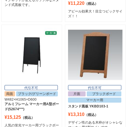
¥11,220
（税込）
ンド式黒板です。
アピール効果大！目立つビックサイ
ズ！！
代引不可
代引不可
両面
ブラック/グリーンボード
片面
ブラックボード
W482×H1065×D600
マーカー用
アルミフレーム マーカー用A型ボー
スタンド黒板 YKBD103-1
ド(52674***)
¥13,310
（税込）
¥15,125
（税込）
デザイン性のある木枠がオシャレな
人気の蛍光マーカー用ブラックボー