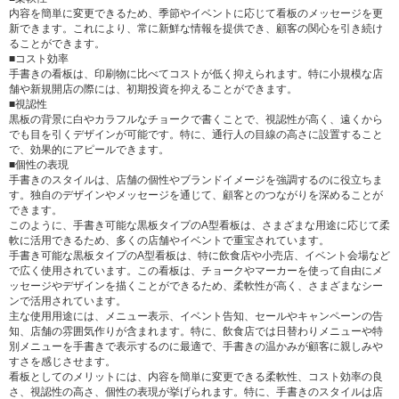
内容を簡単に変更できるため、季節やイベントに応じて看板のメッセージを更
新できます。これにより、常に新鮮な情報を提供でき、顧客の関心を引き続け
ることができます。
■コスト効率
手書きの看板は、印刷物に比べてコストが低く抑えられます。特に小規模な店
舗や新規開店の際には、初期投資を抑えることができます。
■視認性
黒板の背景に白やカラフルなチョークで書くことで、視認性が高く、遠くから
でも目を引くデザインが可能です。特に、通行人の目線の高さに設置すること
で、効果的にアピールできます。
■個性の表現
手書きのスタイルは、店舗の個性やブランドイメージを強調するのに役立ちま
す。独自のデザインやメッセージを通じて、顧客とのつながりを深めることが
できます。
このように、手書き可能な黒板タイプのA型看板は、さまざまな用途に応じて柔
軟に活用できるため、多くの店舗やイベントで重宝されています。
手書き可能な黒板タイプのA型看板は、特に飲食店や小売店、イベント会場など
で広く使用されています。この看板は、チョークやマーカーを使って自由にメ
ッセージやデザインを描くことができるため、柔軟性が高く、さまざまなシー
ンで活用されています。
主な使用用途には、メニュー表示、イベント告知、セールやキャンペーンの告
知、店舗の雰囲気作りが含まれます。特に、飲食店では日替わりメニューや特
別メニューを手書きで表示するのに最適で、手書きの温かみが顧客に親しみや
すさを感じさせます。
看板としてのメリットには、内容を簡単に変更できる柔軟性、コスト効率の良
さ、視認性の高さ、個性の表現が挙げられます。特に、手書きのスタイルは店