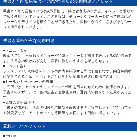
手書き可能な黒板タイプのA型看板の使用用途とメリット
手書き可能な黒板タイプのA型看板は、特に飲食店や小売店、イベント会場など
で広く使用されています。この看板は、チョークやマーカーを使って自由にメ
ッセージやデザインを描くことができるため、柔軟性が高く、さまざまなシー
ンで活用されています。
手書き看板の主な使用用途
■メニュー表示
飲食店では、日替わりメニューや特別メニューを手書きで表示するのに最適で
す。手書きの温かみがあり、顧客に親しみやすさを感じさせます。
■イベント告知
フェスティバルや特別イベントの案内を掲示する際にも便利です。内容を簡単
に変更できるため、イベントごとに新しい情報を迅速に提供できます。
■セールやキャンペーンの告知
小売店では、セールやキャンペーンの情報を目立たせるために使用されます。
手書きのデザインは、他の広告と差別化され、通行人の目を引く効果がありま
す。
■店舗の雰囲気作り
手書きの看板は、店舗の個性や雰囲気を表現するのに役立ちます。特にカフェ
や雑貨店など、アットホームな雰囲気を大切にする店舗に適しています。
看板としてのメリット
■柔軟性