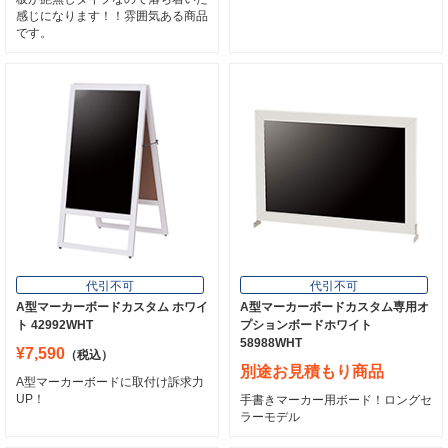
感じになります！！雰囲気ある商品
です。
代引不可
代引不可
330×887
両面
チョーク用
マーカー用
スタンドプレート（チョーク用） SP-
ホワイト&グリーン Aボード チョー
912 レッド
ク、マーカー両用 (ETBD70-1)
¥12,100
（税込）
¥10,065
（税込）
気軽に使えて意外に大きい！
表・裏でチョークもマーカーも使える
優れもの！
5
6
代引不可
代引不可
A型マーカーボードカスタム ホワイ
A型マーカーボードカスタム専用オ
ト 42992WHT
プションボードホワイト
58988WHT
¥7,590
（税込）
別途お見積もり商品
A型マーカーボードに取付け訴求力
UP！
手書きマーカー用ボード！ロングセ
ラーモデル