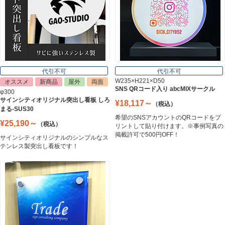
表札
Nameplate
代引不可
代引不可
W235×H221×D50
オススメ
新商品
屋外
両面
SNS QRコード入り abcMIXサークル
φ300
サインシティオリジナル突出し看板 しろ
¥18,117～
（税込）
まる-SUS30
希望のSNSアカウントのQRコードをプ
¥25,190～
（税込）
リントして貼り付けます。※事例写真の
掲載許可で500円OFF！
サインシティオリジナルのシンプルなス
テンレス製突出し看板です！