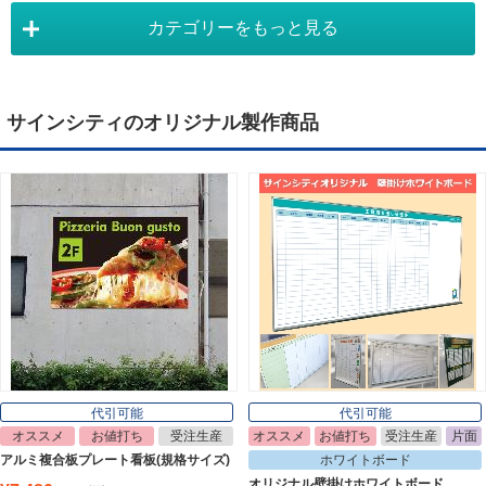
カテゴリーをもっと見る
タペストリー
Tapestry
サインシティのオリジナル製作商品
デジタルサイネージ
Digital Signage
ライトパネル
Light Panel
ポスターフレーム
Poster Frame
代引可能
代引可能
オススメ
お値打ち
受注生産
オススメ
お値打ち
受注生産
片面
イーゼル
アルミ複合板プレート看板(規格サイズ)
ホワイトボード
Easel
オリジナル壁掛けホワイトボード