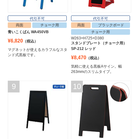
代引不可
代引不可
両面
チョーク用
両面
ブラックボード
青いこくばん WA450VB
チョーク用
W263×H725×D380
¥6,820
（税込）
スタンドプレート（チョーク用）
SP-212 レッド
マグネットが使えるカラフルなスタ
ンド式黒板です。
¥8,470
（税込）
気軽に使える黒板Aサイン。幅
263mmのスリムタイプ。
9
10