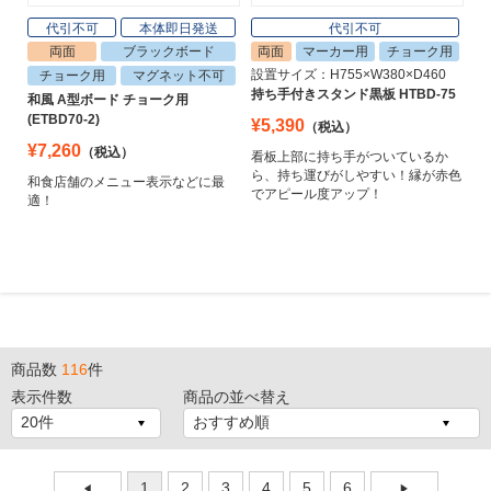
代引不可
本体即日発送
代引不可
両面
ブラックボード
両面
マーカー用
チョーク用
設置サイズ：H755×W380×D460
チョーク用
マグネット不可
持ち手付きスタンド黒板 HTBD-75
和風 A型ボード チョーク用
(ETBD70-2)
¥5,390
（税込）
¥7,260
（税込）
看板上部に持ち手がついているか
ら、持ち運びがしやすい！縁が赤色
和食店舗のメニュー表示などに最
でアピール度アップ！
適！
商品数
116
件
1
2
表示件数
商品の並べ替え
1
2
3
4
5
6