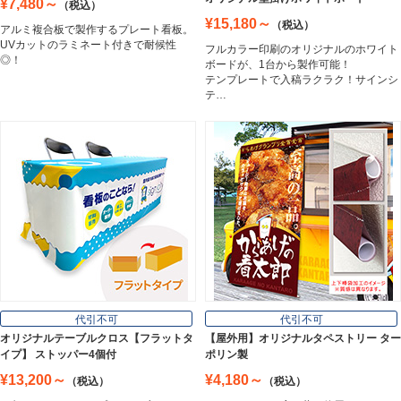
¥7,480～
（税込）
¥15,180～
（税込）
アルミ複合板で製作するプレート看板。
UVカットのラミネート付きで耐候性
フルカラー印刷のオリジナルのホワイト
ホワイトボード
◎！
ボードが、1台から製作可能！
White Board
テンプレートで入稿ラクラク！サインシ
テ…
プレート看板
Plate Board
壁面看板
Wall Sign
フロアサイン／路面表示
代引不可
代引不可
Floor / Road Surface Sign
オリジナルテーブルクロス【フラットタ
【屋外用】オリジナルタペストリー ター
イプ】 ストッパー4個付
ポリン製
¥13,200～
¥4,180～
（税込）
（税込）
アルミ複合板