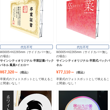
インテリア
Interior
オフィス用品
Office Supplies
代引不可
代引不可
W3005×H2265mm（サイドカバー無し
W3005×H2265mm（サイドカバー無し
の場合）
の場合）
ステンレス切文字
サインシティオリジナル 卒業証書バック
サインシティオリジナル 卒業式バックパ
Stainless Sign
パネル 鳳凰×イエロー
ネル
¥67,320～
¥77,110～
（税込）
（税込）
卒業式のフォトスポットとして映えるこ
卒業式のフォトスポットとして映えるこ
エッチングプレート
と間違いなし！
と間違いなし！
Etching Plate
郵便ポスト
Post