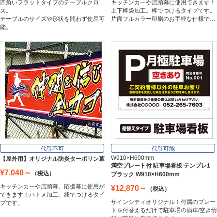
四角いフラットタイプのテーブルクロ
キッチンカーや店頭幕に使用できます！
Aluminum Composite Board
ス。
上下棒袋加工。棒でつけるタイプです。
テーブルのサイズや形状を問わず使用可
片面フルカラー印刷のお手軽な仕様で…
能。
スチレンボード
Styrene Board
板材
Board
フレーム／看板枠
Frame
代引不可
代引可能
W910×H600mm
【屋外用】オリジナル防炎ターポリン幕
満空プレート付 駐車場看板 テンプレ1
¥7,040～
（税込）
ブラック W910×H600mm
カッティングシート
キッチンカーや店頭幕、応援幕に使用が
¥12,870～
（税込）
Cutting Sheet
できます！ハトメ加工。紐でつけるタイ
サインシティオリジナル！付属のプレー
プです。
トを付替えるだけで駐車場の満車/空き情