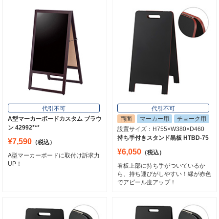
代引可能
代引不可
両面
ブラックボード
チョーク用
アルモード マーカースタンド 2609
450×600
478×999
スタンド黒板 AKW-149
¥16,060
（税込）
¥20,240
（税込）
両面使えてマグネットも使えるアール
デザインのスタイリッシュなマーカー
ちょうどいいサイズの両面スタンド黒
スタンド
板！
7
8
代引不可
代引不可
A型マーカーボードカスタム ブラウ
両面
マーカー用
チョーク用
ン 42992***
設置サイズ：H755×W380×D460
持ち手付きスタンド黒板 HTBD-75
¥7,590
（税込）
¥6,050
（税込）
A型マーカーボードに取付け訴求力
UP！
看板上部に持ち手がついているか
ら、持ち運びがしやすい！縁が赤色
でアピール度アップ！
代引不可
代引不可
片面
ブラックボード
マーカー用
両面
ブラックボード
チョーク用