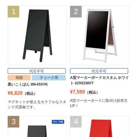
1
2
代引不可
代引不可
両面
チョーク用
A型マーカーボードカスタム ホワイ
ト 42992WHT
黒いこくばん WA450VK
¥7,590
（税込）
¥6,820
（税込）
A型マーカーボードに取付け訴求力
マグネットが使えるカラフルなスタ
UP！
ンド式黒板です。
3
4