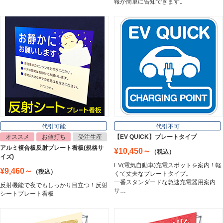
報が簡単に告知できます。
マグネットシート
Magnet Sheet
インクジェットメディア
Inkjet Media
看板照明
Lighting Equipment
代引可能
代引不可
オススメ
お値打ち
受注生産
【EV QUICK】プレートタイプ
アルミ複合板反射プレート看板(規格サ
¥10,450～
（税込）
トラスコ中山
イズ)
Trusco Nakayama
EV(電気自動車)充電スポットを案内！軽
¥9,460～
（税込）
くて丈夫なプレートタイプ。
一番スタンダードな急速充電器用案内
反射機能で夜でもしっかり目立つ！反射
サ…
シートプレート看板
アルミ建材
Aluminum