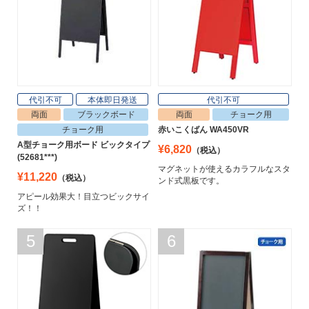
代引不可
本体即日発送
代引不可
両面
ブラックボード
両面
チョーク用
チョーク用
赤いこくばん WA450VR
A型チョーク用ボード ビックタイプ
¥6,820
（税込）
(52681***)
マグネットが使えるカラフルなスタ
¥11,220
（税込）
ンド式黒板です。
アピール効果大！目立つビックサイ
ズ！！
5
6