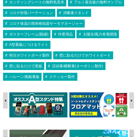
カッティングシートの無料色見本
アルミ複合板の無料サンプル
コロナ対策パーテーション
消毒液スタンド
コロナ体温の簡単検知器サーモマネージャー
ポスターフレーム(額縁)
作業用品
太陽光/風力発電標識
A型看板につけるライト
特注ホワイトボード製作
壁に貼るだけでホワイトボード
壁に貼るだけで黒板
店頭幕/横断幕(ターポリン製作)
バルーン/風船看板
ステッカー製作