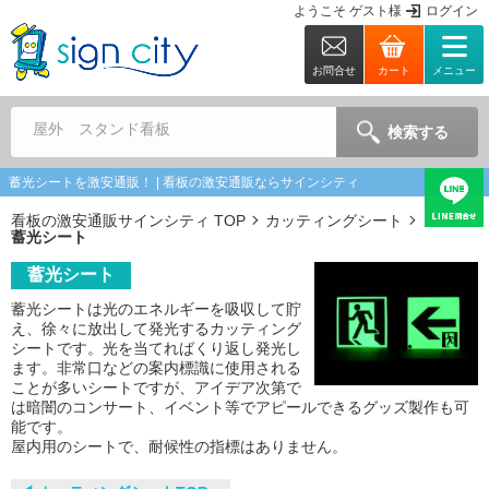
ようこそ
ゲスト
様
ログイン
お問合せ
カート
メニュー
屋外 スタンド看板
検索する
蓄光シートを激安通販！ | 看板の激安通販ならサインシティ
看板の激安通販サインシティ TOP
カッティングシート
蓄光シート
蓄光シート
蓄光シートは光のエネルギーを吸収して貯
え、徐々に放出して発光するカッティング
シートです。光を当てればくり返し発光し
ます。非常口などの案内標識に使用される
ことが多いシートですが、アイデア次第で
は暗闇のコンサート、イベント等でアピールできるグッズ製作も可
能です。
屋内用のシートで、耐候性の指標はありません。