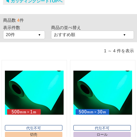
◀︎ カッティングシートTOPへ
商品数
4
件
表示件数
商品の並べ替え
1 ～ 4 件を表示
代引不可
代引不可
切売
ロール