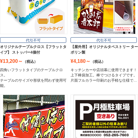
壁面看板
Wall Sign
フロアサイン／路面表示
代引不可
代引不可
Floor / Road Surface Sign
オリジナルテーブルクロス【フラットタ
【屋外用】オリジナルタペストリー ター
イプ】 ストッパー4個付
ポリン製
¥13,200～
¥4,180～
（税込）
（税込）
アルミ複合板
四角いフラットタイプのテーブルクロ
キッチンカーや店頭幕に使用できます！
Aluminum Composite Board
ス。
上下棒袋加工。棒でつけるタイプです。
テーブルのサイズや形状を問わず使用可
片面フルカラー印刷のお手軽な仕様で…
能。
スチレンボード
Styrene Board
板材
Board