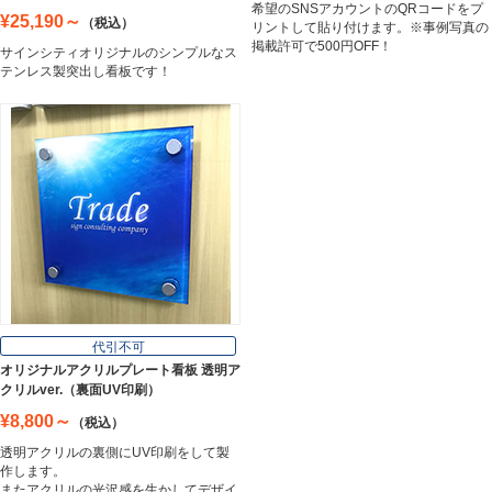
希望のSNSアカウントのQRコードをプ
¥25,190～
（税込）
リントして貼り付けます。※事例写真の
掲載許可で500円OFF！
サインシティオリジナルのシンプルなス
テンレス製突出し看板です！
代引不可
オリジナルアクリルプレート看板 透明ア
クリルver.（裏面UV印刷）
¥8,800～
（税込）
透明アクリルの裏側にUV印刷をして製
作します。
またアクリルの光沢感を生かしてデザイ