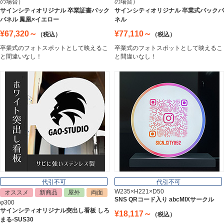
の場合）
の場合）
ステンレス切文字
サインシティオリジナル 卒業証書バック
サインシティオリジナル 卒業式バックパ
Stainless Sign
パネル 鳳凰×イエロー
ネル
¥67,320～
¥77,110～
（税込）
（税込）
卒業式のフォトスポットとして映えるこ
卒業式のフォトスポットとして映えるこ
エッチングプレート
と間違いなし！
と間違いなし！
Etching Plate
郵便ポスト
Post
表札
Nameplate
代引不可
代引不可
W235×H221×D50
オススメ
新商品
屋外
両面
SNS QRコード入り abcMIXサークル
φ300
サインシティオリジナル突出し看板 しろ
¥18,117～
（税込）
まる-SUS30