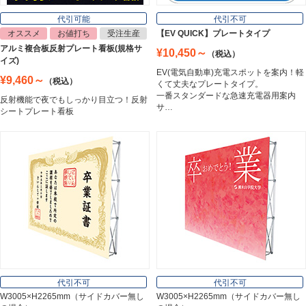
Lighting Equipment
代引可能
代引不可
オススメ
お値打ち
受注生産
【EV QUICK】プレートタイプ
アルミ複合板反射プレート看板(規格サ
¥10,450～
（税込）
トラスコ中山
イズ)
Trusco Nakayama
EV(電気自動車)充電スポットを案内！軽
¥9,460～
（税込）
くて丈夫なプレートタイプ。
一番スタンダードな急速充電器用案内
反射機能で夜でもしっかり目立つ！反射
サ…
シートプレート看板
アルミ建材
Aluminum
インテリア
Interior
オフィス用品
Office Supplies
代引不可
代引不可
W3005×H2265mm（サイドカバー無し
W3005×H2265mm（サイドカバー無し