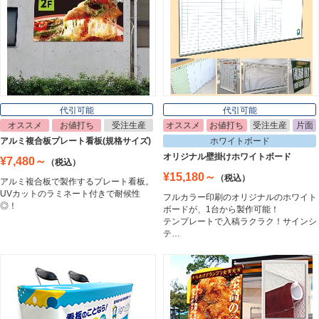
ライトパネル
Light Panel
ポスターフレーム
Poster Frame
代引可能
代引可能
オススメ
お値打ち
受注生産
オススメ
お値打ち
受注生産
片面
イーゼル
アルミ複合板プレート看板(規格サイズ)
ホワイトボード
Easel
オリジナル壁掛けホワイトボード
¥7,480～
（税込）
¥15,180～
（税込）
アルミ複合板で製作するプレート看板。
UVカットのラミネート付きで耐候性
フルカラー印刷のオリジナルのホワイト
ホワイトボード
◎！
ボードが、1台から製作可能！
White Board
テンプレートで入稿ラクラク！サインシ
テ…
プレート看板
Plate Board