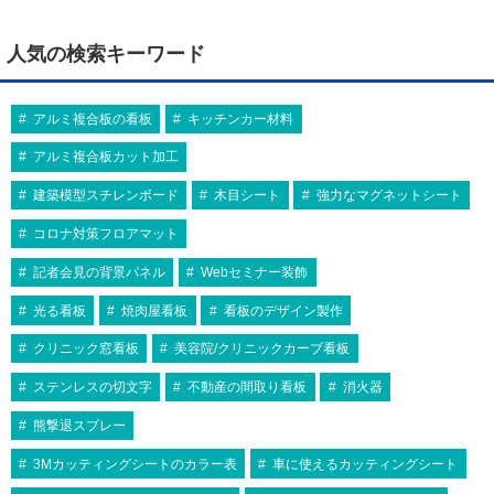
人気の検索キーワード
アルミ複合板の看板
キッチンカー材料
アルミ複合板カット加工
建築模型スチレンボード
木目シート
強力なマグネットシート
コロナ対策フロアマット
記者会見の背景パネル
Webセミナー装飾
光る看板
焼肉屋看板
看板のデザイン製作
クリニック窓看板
美容院/クリニックカーブ看板
ステンレスの切文字
不動産の間取り看板
消火器
熊撃退スプレー
3Mカッティングシートのカラー表
車に使えるカッティングシート