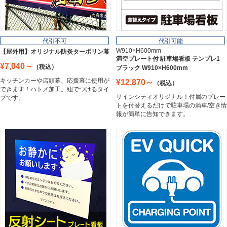
フレーム／看板枠
Frame
代引不可
代引可能
W910×H600mm
【屋外用】オリジナル防炎ターポリン幕
満空プレート付 駐車場看板 テンプレ1
¥7,040～
（税込）
ブラック W910×H600mm
カッティングシート
キッチンカーや店頭幕、応援幕に使用が
¥12,870～
（税込）
Cutting Sheet
できます！ハトメ加工。紐でつけるタイ
サインシティオリジナル！付属のプレー
プです。
トを付替えるだけで駐車場の満車/空き情
報が簡単に告知できます。
マグネットシート
Magnet Sheet
インクジェットメディア
Inkjet Media
看板照明