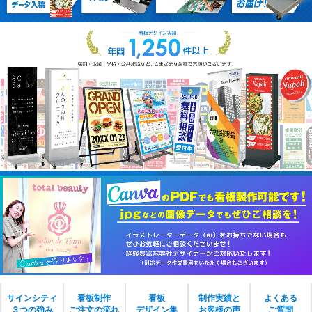
サインシティ
看板制作
看板
制作実績と
よくある
３つの強み
ご注文の流れ
デザイン集
お客様の声
ご質問