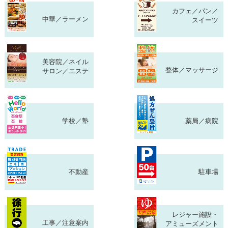
カフェ／パン／
中華／ラーメン
スイーツ
美容院／ネイル
整体／マッサージ
サロン／エステ
学校／塾
薬局／病院
不動産
駐車場
レジャー施設・
工事／注意案内
アミューズメント