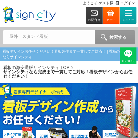
ようこそ
ゲスト
様
ログイン
お問合せ
カート
メニュー
屋外 スタンド看板
検索する
看板デザインお任せください！看板製作まで一貫してご対応！ | 看板の激安通販
ならサインシティ
看板の激安通販サインシティ TOP
サインシティなら完成まで一貫してご対応！看板デザインからお任
せください！