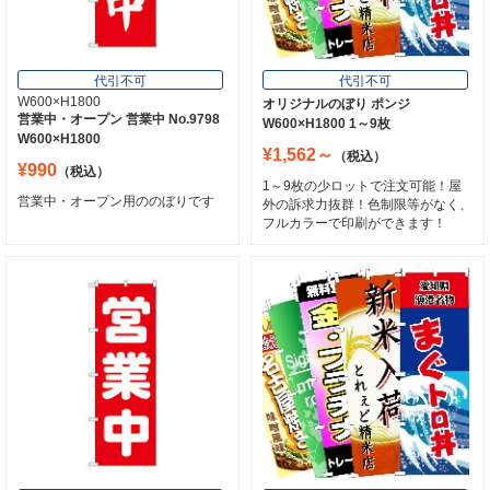
代引不可
代引不可
W600×H1800
オリジナルのぼり ポンジ
営業中・オープン 営業中 No.9798
W600×H1800 1～9枚
W600×H1800
¥1,562～
（税込）
¥990
（税込）
1～9枚の少ロットで注文可能！屋
営業中・オープン用ののぼりです
外の訴求力抜群！色制限等がなく、
フルカラーで印刷ができます！