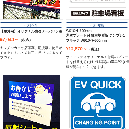
フレーム／看板枠
Frame
代引不可
代引可能
W910×H600mm
【屋外用】オリジナル防炎ターポリン幕
満空プレート付 駐車場看板 テンプレ1
¥7,040～
（税込）
ブラック W910×H600mm
カッティングシート
キッチンカーや店頭幕、応援幕に使用が
¥12,870～
（税込）
Cutting Sheet
できます！ハトメ加工。紐でつけるタイ
サインシティオリジナル！付属のプレー
プです。
トを付替えるだけで駐車場の満車/空き情
報が簡単に告知できます。
マグネットシート
Magnet Sheet
インクジェットメディア
Inkjet Media
看板照明