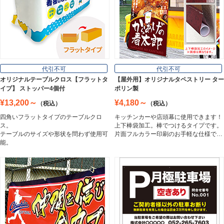
壁面看板
Wall Sign
フロアサイン／路面表示
代引不可
代引不可
Floor / Road Surface Sign
オリジナルテーブルクロス【フラットタ
【屋外用】オリジナルタペストリー ター
イプ】 ストッパー4個付
ポリン製
¥13,200～
¥4,180～
（税込）
（税込）
アルミ複合板
四角いフラットタイプのテーブルクロ
キッチンカーや店頭幕に使用できます！
Aluminum Composite Board
ス。
上下棒袋加工。棒でつけるタイプです。
テーブルのサイズや形状を問わず使用可
片面フルカラー印刷のお手軽な仕様で…
能。
スチレンボード
Styrene Board
板材
Board