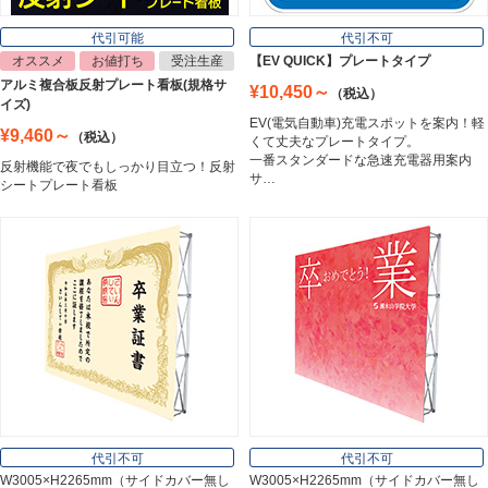
Lighting Equipment
代引可能
代引不可
オススメ
お値打ち
受注生産
【EV QUICK】プレートタイプ
アルミ複合板反射プレート看板(規格サ
¥10,450～
（税込）
トラスコ中山
イズ)
Trusco Nakayama
EV(電気自動車)充電スポットを案内！軽
¥9,460～
（税込）
くて丈夫なプレートタイプ。
一番スタンダードな急速充電器用案内
反射機能で夜でもしっかり目立つ！反射
サ…
シートプレート看板
アルミ建材
Aluminum
インテリア
Interior
オフィス用品
Office Supplies
代引不可
代引不可
W3005×H2265mm（サイドカバー無し
W3005×H2265mm（サイドカバー無し