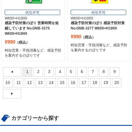
代引不可
代引不可
W600×H1800
W600×H1800
感染予防対策のぼり 営業時間を短
感染予防対策のぼり 感染予防対策
縮しています No.GNB-3275
No.GNB-3277 W600×H1800
W600×H1800
¥990
（税込）
¥990
（税込）
時短営業・手指消毒など、感染予防
を案内するのぼりです
時短営業・手指消毒など、感染予防
を案内するのぼりです
1
2
3
4
5
6
7
8
9
10
11
12
13
14
15
16
17
18
19
20
カテゴリーから探す