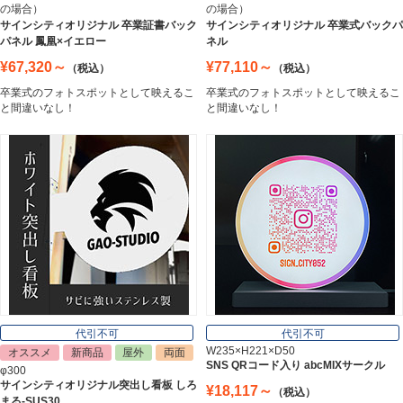
の場合）
の場合）
ステンレス切文字
サインシティオリジナル 卒業証書バック
サインシティオリジナル 卒業式バックパ
Stainless Sign
パネル 鳳凰×イエロー
ネル
¥67,320～
¥77,110～
（税込）
（税込）
卒業式のフォトスポットとして映えるこ
卒業式のフォトスポットとして映えるこ
エッチングプレート
と間違いなし！
と間違いなし！
Etching Plate
郵便ポスト
Post
表札
Nameplate
代引不可
代引不可
W235×H221×D50
オススメ
新商品
屋外
両面
SNS QRコード入り abcMIXサークル
φ300
サインシティオリジナル突出し看板 しろ
¥18,117～
（税込）
まる-SUS30