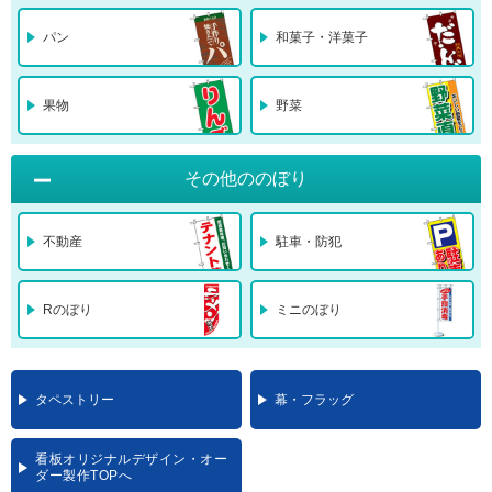
パン
和菓子・洋菓子
果物
野菜
その他ののぼり
不動産
駐車・防犯
Rのぼり
ミニのぼり
タペストリー
幕・フラッグ
看板オリジナルデザイン・オー
ダー製作TOPへ