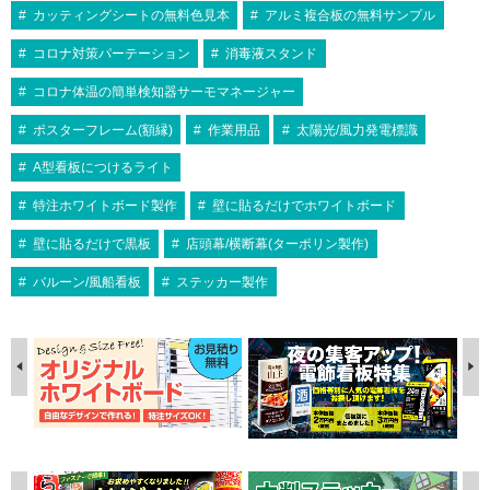
カッティングシートの無料色見本
アルミ複合板の無料サンプル
コロナ対策パーテーション
消毒液スタンド
コロナ体温の簡単検知器サーモマネージャー
ポスターフレーム(額縁)
作業用品
太陽光/風力発電標識
A型看板につけるライト
特注ホワイトボード製作
壁に貼るだけでホワイトボード
壁に貼るだけで黒板
店頭幕/横断幕(ターポリン製作)
バルーン/風船看板
ステッカー製作