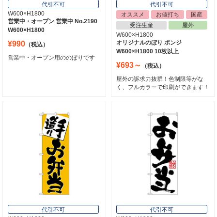
代引不可
代引不可
W600×H1800
オススメ
お値打ち
国産
営業中・オープン 営業中 No.2190
受注生産
屋外
W600×H1800
W600×H1800
オリジナルのぼり ポンジ
¥990
（税込）
W600×H1800 10枚以上
営業中・オープン用ののぼりです
¥693～
（税込）
屋外の訴求力抜群！色制限等がな
く、フルカラーで印刷ができます！
代引不可
代引不可