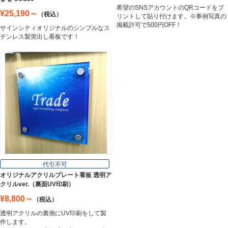
希望のSNSアカウントのQRコードをプ
¥25,190～
（税込）
リントして貼り付けます。※事例写真の
掲載許可で500円OFF！
サインシティオリジナルのシンプルなス
テンレス製突出し看板です！
代引不可
オリジナルアクリルプレート看板 透明ア
クリルver.（裏面UV印刷）
¥8,800～
（税込）
透明アクリルの裏側にUV印刷をして製
作します。