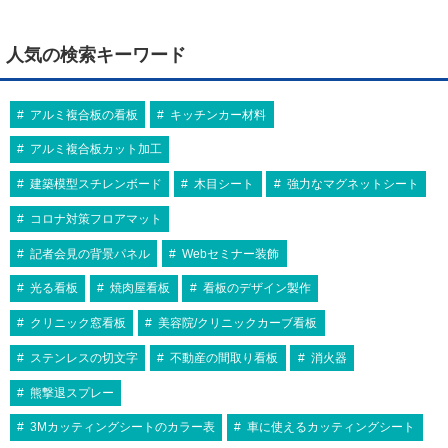
人気の検索キーワード
アルミ複合板の看板
キッチンカー材料
アルミ複合板カット加工
建築模型スチレンボード
木目シート
強力なマグネットシート
コロナ対策フロアマット
記者会見の背景パネル
Webセミナー装飾
光る看板
焼肉屋看板
看板のデザイン製作
クリニック窓看板
美容院/クリニックカーブ看板
ステンレスの切文字
不動産の間取り看板
消火器
熊撃退スプレー
3Mカッティングシートのカラー表
車に使えるカッティングシート