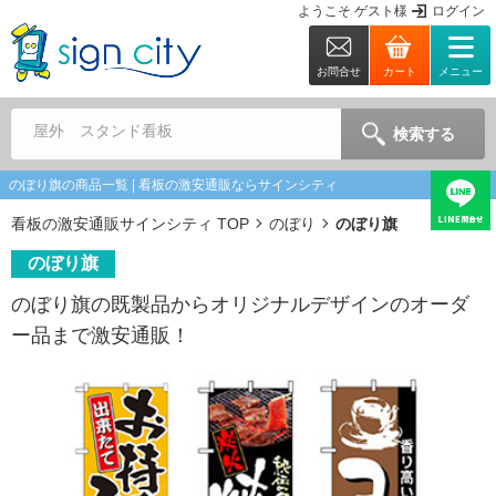
ようこそ
ゲスト
様
ログイン
お問合せ
カート
メニュー
屋外 スタンド看板
検索する
のぼり旗の商品一覧 | 看板の激安通販ならサインシティ
看板の激安通販サインシティ TOP
のぼり
のぼり旗
のぼり旗
のぼり旗の既製品からオリジナルデザインのオーダ
ー品まで激安通販！