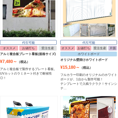
ライトパネル
Light Panel
ポスターフレーム
Poster Frame
代引可能
代引可能
オススメ
お値打ち
受注生産
オススメ
お値打ち
受注生産
片面
イーゼル
アルミ複合板プレート看板(規格サイズ)
ホワイトボード
Easel
オリジナル壁掛けホワイトボード
¥7,480～
（税込）
¥15,180～
（税込）
アルミ複合板で製作するプレート看板。
UVカットのラミネート付きで耐候性
フルカラー印刷のオリジナルのホワイト
ホワイトボード
◎！
ボードが、1台から製作可能！
White Board
テンプレートで入稿ラクラク！サインシ
テ…
プレート看板
Plate Board