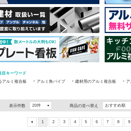
注目キーワード
るアルミ複合板
アルミ角パイプ
建材用のアルミ複合板
ア
表示件数
商品の並べ替え
1
2
3
4
5
6
7
8
9