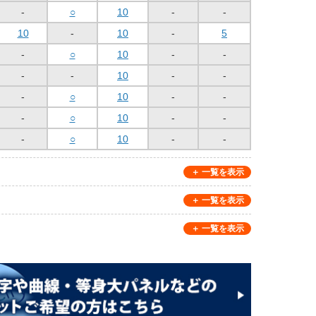
-
○
10
-
-
10
-
10
-
5
-
○
10
-
-
-
-
10
-
-
-
○
10
-
-
-
○
10
-
-
-
○
10
-
-