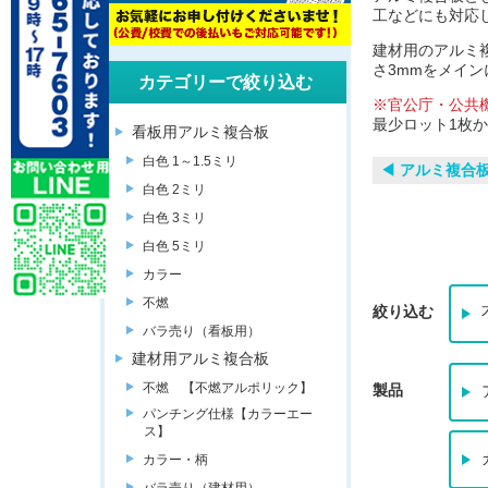
工などにも対応
建材用のアルミ
さ3mmをメイン
カテゴリーで絞り込む
※官公庁・公共
最少ロット1枚
看板用アルミ複合板
白色 1～1.5ミリ
◀︎ アルミ複合
白色 2ミリ
白色 3ミリ
白色 5ミリ
カラー
不燃
絞り込む
バラ売り（看板用）
建材用アルミ複合板
不燃 【不燃アルポリック】
製品
パンチング仕様【カラーエー
ス】
カラー・柄