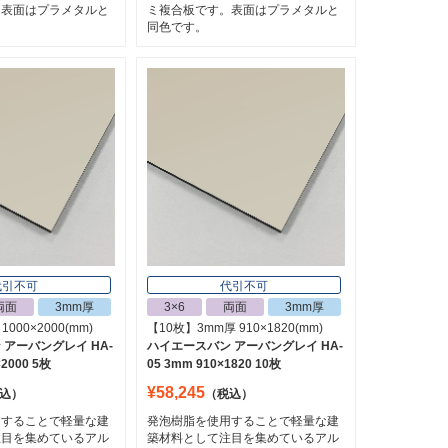
。表面はプラメタルと
ミ複合板です。表面はプラメタルと
同色です。
代引不可
代引不可
両面
3mm厚
3×6
両面
3mm厚
000×2000(mm)
【10枚】3mm厚 910×1820(mm)
アーバングレイ HA-
ハイエースバン アーバングレイ HA-
×2000 5枚
05 3mm 910×1820 10枚
¥58,245
込）
（税込）
用することで軽量な建
発泡樹脂を使用することで軽量な建
注目を集めているアル
築材料として注目を集めているアル