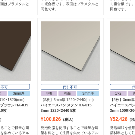
表面はプラメタルと
ミ複合板です。表面はプラメタルと
ミ複合板です
同色です。
同色です。
引不可
代引不可
面
3mm厚
4×8
両面
3mm厚
1×2
10×1820(mm)
【5枚】3mm厚 1220×2440(mm)
【5枚】3mm厚 1
ラウン HA-035
ハイエースバン ステン HA-015
ハイエースバン 
 10枚
3mm 1220×2440 5枚
3mm 1000×20
¥100,826
¥52,426
）
（税込）
（税
することで軽量な建
発泡樹脂を使用することで軽量な建
発泡樹脂を使
目を集めているアル
築材料として注目を集めているアル
築材料として