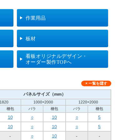
作業用品
板材
看板オリジナルデザイン・
オーダー製作TOPへ
パネルサイズ（mm）
1820
1000×2000
1220×2000
梱包
バラ
梱包
バラ
梱包
10
○
10
○
5
10
○
10
○
5
-
○
10
-
-