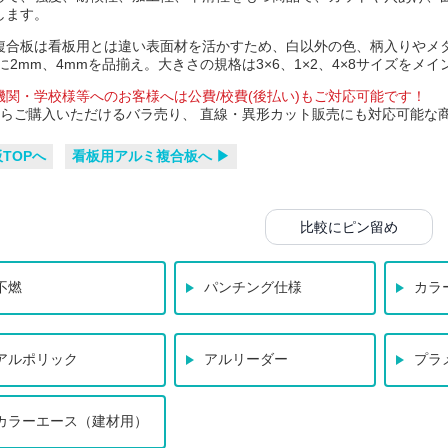
します。
複合板は看板用とは違い表面材を活かすため、白以外の色、柄入りやメ
に2mm、4mmを品揃え。大きさの規格は3×6、1×2、4×8サイズをメ
機関・学校様等へのお客様へは公費/校費(後払い)もご対応可能です！
からご購入いただけるバラ売り、 直線・異形カット販売にも対応可能な
板TOPへ
看板用アルミ複合板へ ▶
比較にピン留め
不燃
パンチング仕様
カラ
アルポリック
アルリーダー
プラ
カラーエース（建材用）