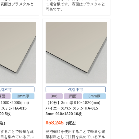
。表面はプラメタルと
ミ複合板です。表面はプラメタルと
同色です。
代引不可
代引不可
両面
3mm厚
3×6
両面
3mm厚
000×2000(mm)
【10枚】3mm厚 910×1820(mm)
ステン HA-015
ハイエースバン ステン HA-015
00 5枚
3mm 910×1820 10枚
¥58,245
込）
（税込）
用することで軽量な建
発泡樹脂を使用することで軽量な建
注目を集めているアル
築材料として注目を集めているアル