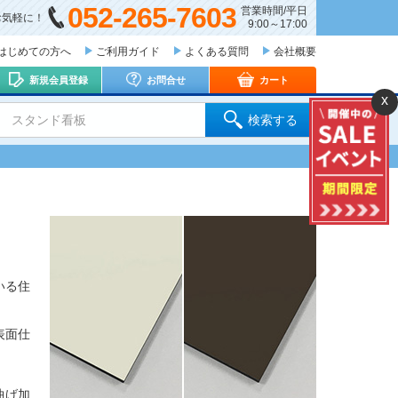
052-265-7603
営業時間/平日
お気軽に！
9:00～17:00
はじめての方へ
ご利用ガイド
よくある質問
会社概要
新規会員登録
お問合せ
カート
x
 スタンド看板
検索する
いる住
表面仕
曲げ加