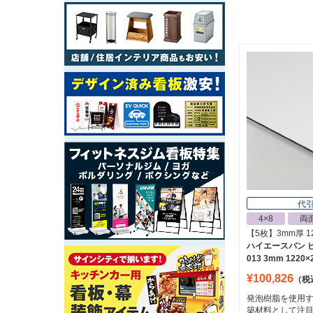
代
4×8
両
【5枚】3mm厚 12
ハイエースバン ピ
013 3mm 1220×
¥100,826
（税
発泡樹脂を使用
築材料として注