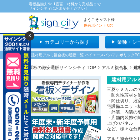
看板品揃えNo.1宣言！材料から完成品まで
サインシティにおまかせください！
ようこそ
ゲスト
様
保有ポイント
0
pt
x
カテゴリーから探す
業種・シ
建材用アルミ複合板の通販一覧-ハイエースバン/アルポリックPC
看板の激安通販サインシティ TOP
アルミ複合板
建
建材用アル
三菱ケミカルの
・防火性芯材を
・間仕切り、浴
宅設備ユニット
・外装、内装の
・店舗内装飾や
上げのパネル
など、様々な分
アルミ複合板と