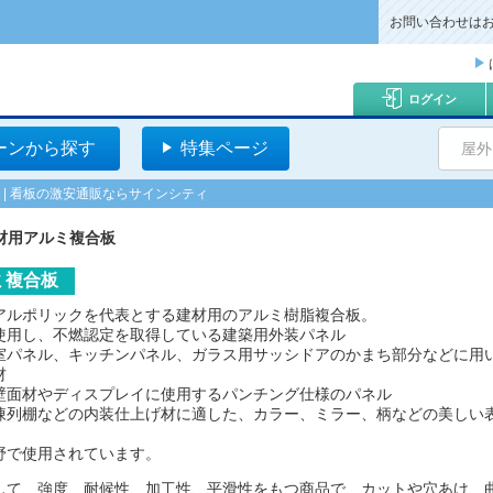
お問い合わせは
ログイン
ーンから探す
特集ページ
屋外
 | 看板の激安通販ならサインシティ
材用アルミ複合板
ミ複合板
アルポリックを代表とする建材用のアルミ樹脂複合板。
使用し、不燃認定を取得している建築用外装パネル
室パネル、キッチンパネル、ガラス用サッシドアのかまち部分などに用
材
壁面材やディスプレイに使用するパンチング仕様のパネル
陳列棚などの内装仕上げ材に適した、カラー、ミラー、柄などの美しい
野で使用されています。
して、強度、耐候性、加工性、平滑性をもつ商品で、カットや穴あけ、