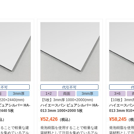
引不可
代引不可
面
3mm厚
1×2
両面
3mm厚
3×6
20×2440(mm)
【5枚】3mm厚 1000×2000(mm)
【10枚】3mm厚 
ュアシルバー HA-
ハイエースバン ピュアシルバー HA-
ハイエースバン 
2440 5枚
013 3mm 1000×2000 5枚
013 3mm 910
¥52,426
¥58,245
込）
（税込）
（税
することで軽量な建
発泡樹脂を使用することで軽量な建
発泡樹脂を使
目を集めているアル
築材料として注目を集めているアル
築材料として