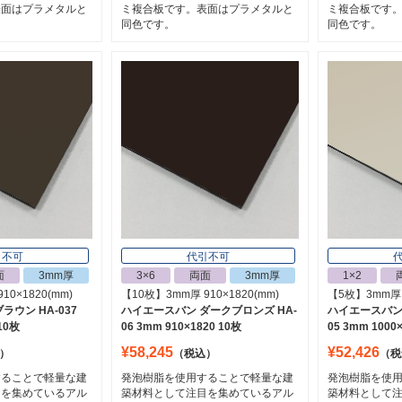
表面はプラメタルと
ミ複合板です。表面はプラメタルと
ミ複合板です
同色です。
同色です。
引不可
代引不可
面
3mm厚
3×6
両面
3mm厚
1×2
10×1820(mm)
【10枚】3mm厚 910×1820(mm)
【5枚】3mm厚 1
ラウン HA-037
ハイエースバン ダークブロンズ HA-
ハイエースバン 
 10枚
06 3mm 910×1820 10枚
05 3mm 1000
¥58,245
¥52,426
）
（税込）
（税
することで軽量な建
発泡樹脂を使用することで軽量な建
発泡樹脂を使
目を集めているアル
築材料として注目を集めているアル
築材料として