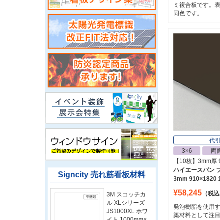
ミ複合板です。
同色です。
代
3×6
両
【10枚】3mm厚 9
ハイエースバン ブ
Signcity 売れ筋看板材料
3mm 910×1820
¥58,245
（税込
3M スコッチカ
ル XLシリーズ
発泡樹脂を使用
JS1000XL ホワ
築材料として注
イト 1000mm×