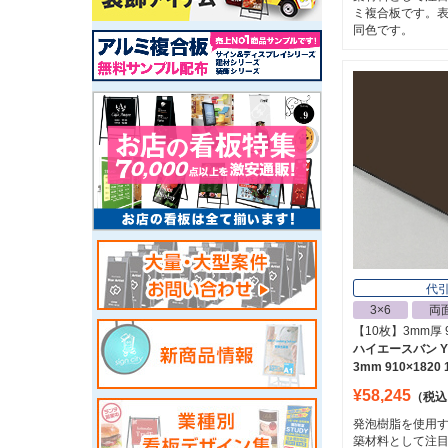
ミ複合板です。
同色です。
代
3×6
両
【10枚】3mm厚 9
ハイエースバン Yブ
3mm 910×1820
¥58,245
（税込
発泡樹脂を使用
築材料として注