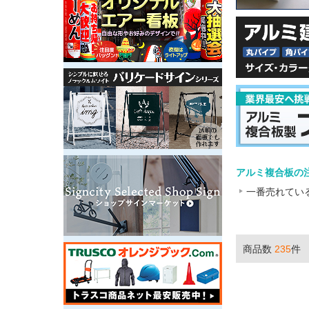
アルミ複合板の
一番売れてい
商品数
235
件