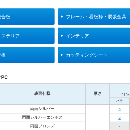
複合板
フレーム・看板枠・展張金具
クステリア
インテリア
看板
カッティングシート
PC
表面仕様
厚さ
910×
バラ
両面シルバー
○
両面シルバーエンボス
○
両面ブロンズ
-