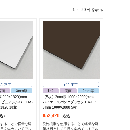
1 ～ 20 件を表示
代引不可
代引不可
両面
3mm厚
1×2
両面
3mm厚
910×1820(mm)
【5枚】3mm厚 1000×2000(mm)
ピュアシルバー HA-
ハイエースバン Yブラウン HA-035
×1820 10枚
3mm 1000×2000 5枚
¥52,426
込）
（税込）
用することで軽量な建
発泡樹脂を使用することで軽量な建
注目を集めているアル
築材料として注目を集めているアル