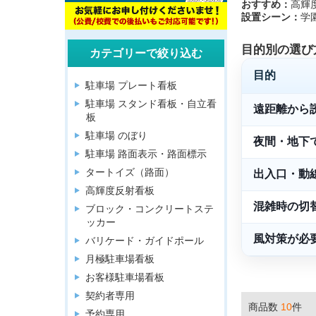
おすすめ：
高輝
設置シーン：
学
目的別の選び
カテゴリーで絞り込む
目的
駐車場 プレート看板
駐車場 スタンド看板・自立看
遠距離から
板
駐車場 のぼり
夜間・地下
駐車場 路面表示・路面標示
タートイズ（路面）
出入口・動
高輝度反射看板
混雑時の切
ブロック・コンクリートステ
ッカー
風対策が必
バリケード・ガイドポール
月極駐車場看板
お客様駐車場看板
契約者専用
商品数
10
件
予約専用