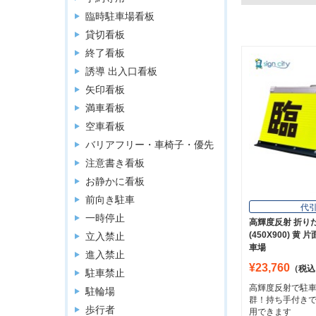
臨時駐車場看板
貸切看板
終了看板
誘導 出入口看板
矢印看板
満車看板
空車看板
バリアフリー・車椅子・優先
注意書き看板
お静かに看板
前向き駐車
代
一時停止
高輝度反射 折り
(450X900) 黄 
立入禁止
車場
進入禁止
¥23,760
（税込
駐車禁止
高輝度反射で駐
駐輪場
群！持ち手付き
歩行者
用できます