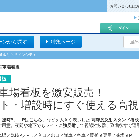
お問い合わせは
ログイン
ーンから探す
特集ページ
屋外
安通販ならサインシティ
駐車場看板
看板
車場看板を激安販売！
ト・増設時にすぐ使える高視
「
臨時P
」「
Pはこちら
」などを大きく表示した
高輝度反射スタンド看板
ご用意。夜間や地下でもライトに
強反射
して視認性抜群、到着後すぐ運
車場／臨時P／P→／入口／出口／満車／空車／関係者専用／来場者P