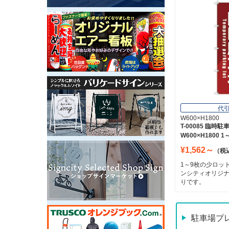
代
W600×H1800
T-00085 臨時
W600×H1800 1
¥1,562～
（税
1～9枚の少ロッ
ンシティオリジ
りです。
駐車場プ