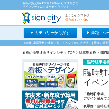
看板品揃えNo.1宣言！材料から完成品まで
サインシティにおまかせください！
ようこそ
ゲスト
様
保有ポイント
0
pt
カテゴリーから探す
業種・シ
臨時駐車場看板の通販一覧・イベント時に大活躍！ | 看板の激
看板の激安通販サインシティ TOP
駐車場看板
臨時
臨時駐車場
臨時駐
イベン
「
臨時駐車場
」
デザイン済み
で
表示例：
臨時駐