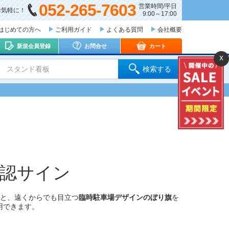
052-265-7603
営業時間/平日
お気軽に！
9:00～17:00
はじめての方へ
ご利用ガイド
よくある質問
会社概要
新規会員登録
お問合せ
カート
x
 スタンド看板
検索する
認サイン
と、遠くからでも目立つ
臨時駐車場デザインのぼり旗
を
用できます。