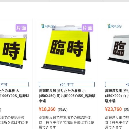
引不可
代引不可
たたみ看板 大
高輝度反射 折りたたみ看板 小
高輝度反射 折
片面 006Y90S_臨時駐
(450X450) 黄 片面 006Y45S_臨時駐
(450X900) 白
車場
駐車場
¥18,260
¥23,760
）
（税込）
（税
車場での視認性抜
高輝度反射で駐車場での視認性抜
高輝度反射で
で場所を選ばずに使
群！持ち手付きで場所を選ばずに使
群！持ち手付
用できます
用できます