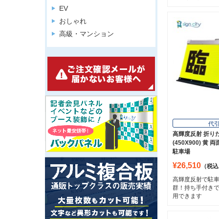
EV
おしゃれ
高級・マンション
代
高輝度反射 折り
(450X900) 黄 
駐車場
¥26,510
（税込
高輝度反射で駐
群！持ち手付き
用できます