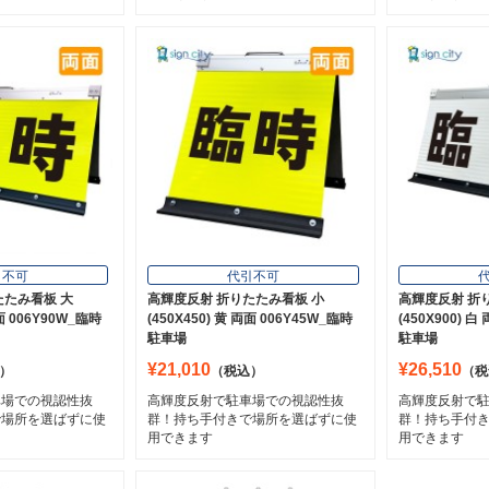
引不可
代引不可
たたみ看板 大
高輝度反射 折りたたみ看板 小
高輝度反射 折
両面 006Y90W_臨時
(450X450) 黄 両面 006Y45W_臨時
(450X900) 
駐車場
駐車場
¥21,010
¥26,510
）
（税込）
（税
車場での視認性抜
高輝度反射で駐車場での視認性抜
高輝度反射で
で場所を選ばずに使
群！持ち手付きで場所を選ばずに使
群！持ち手付
用できます
用できます