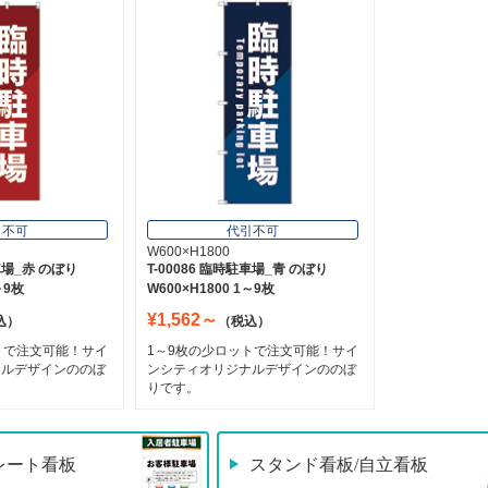
引不可
代引不可
W600×H1800
駐車場_赤 のぼり
T-00086 臨時駐車場_青 のぼり
～9枚
W600×H1800 1～9枚
¥1,562～
込）
（税込）
トで注文可能！サイ
1～9枚の少ロットで注文可能！サイ
ナルデザインののぼ
ンシティオリジナルデザインののぼ
りです。
レート看板
スタンド看板/自立看板