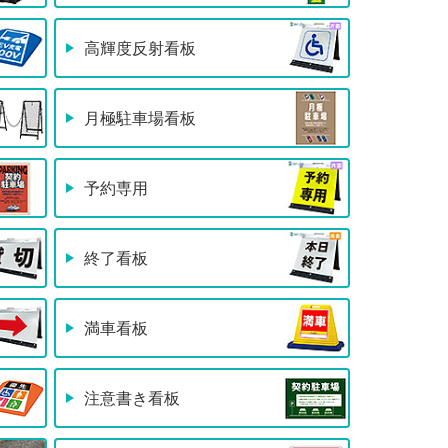
高輝度反射看板
月極駐車場看板
予約専用
終了看板
満車看板
注意書き看板