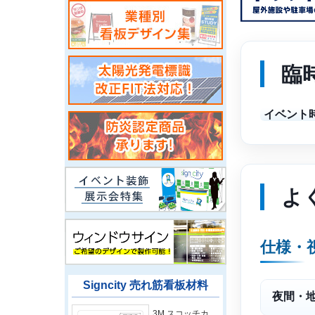
臨
イベント
よ
仕様・
Signcity 売れ筋看板材料
夜間・
3M スコッチカ