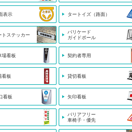
面表示
タートイズ（路面）
バリケード
ートステッカー
ガイドポール
車場看板
契約者専用
場看板
貸切看板
口看板
矢印看板
バリアフリー
車椅子・優先