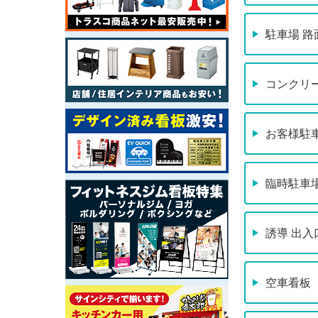
駐車場 路
コンクリ
お客様駐
臨時駐車
誘導 出入
空車看板