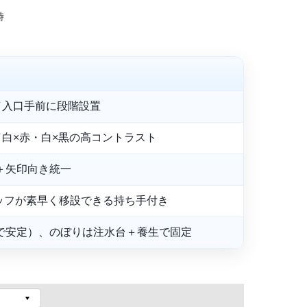
時
／入口手前に段階設置
白×赤・白×黒の高コントラスト
＋矢印向き統一
ッフが素早く移設できる持ち手付き
で安定）、のぼりは注水台＋養生で固定