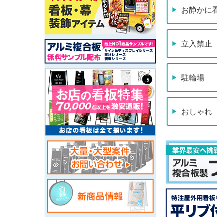
お静かに
立入禁止
駐輪場
おしゃれ