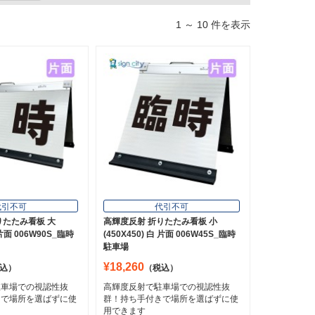
1 ～ 10 件を表示
代引不可
代引不可
りたたみ看板 大
高輝度反射 折りたたみ看板 小
 片面 006W90S_臨時
(450X450) 白 片面 006W45S_臨時
駐車場
¥18,260
込）
（税込）
駐車場での視認性抜
高輝度反射で駐車場での視認性抜
きで場所を選ばずに使
群！持ち手付きで場所を選ばずに使
用できます