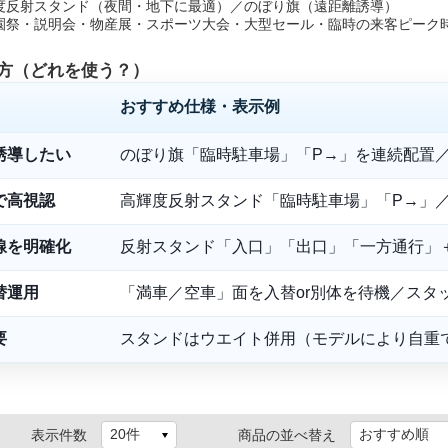
度反射スタンド（夜間・地下に最適）／のぼり旗（遠距離誘導）
園祭・説明会・物産展・スポーツ大会・大型セール・臨時の来客ピーク
方（どれを使う？）
おすすめ仕様・表示例
誘導したい
のぼり旗「臨時駐車場」「P→」を連続配置
で高視認
高輝度反射スタンド「臨時駐車場」「P→」／
線を明確化
反射スタンド「入口」「出口」「一方通行」
替運用
「満車／空車」面を入替or別体を待機／スタ
要
スタンドはウエイト併用（モデルにより自重
表示件数
商品の並べ替え