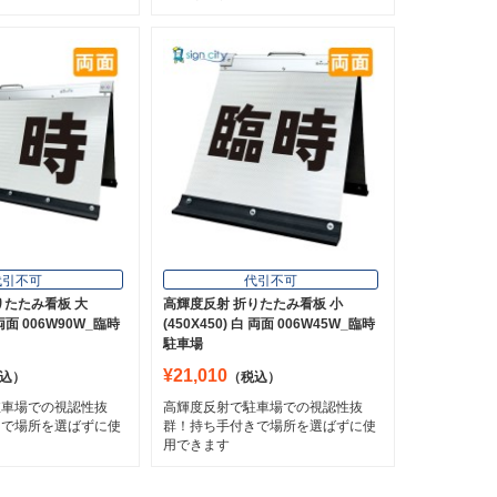
代引不可
代引不可
りたたみ看板 大
高輝度反射 折りたたみ看板 小
白 両面 006W90W_臨時
(450X450) 白 両面 006W45W_臨時
駐車場
¥21,010
込）
（税込）
駐車場での視認性抜
高輝度反射で駐車場での視認性抜
きで場所を選ばずに使
群！持ち手付きで場所を選ばずに使
用できます