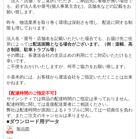
「法人・店舗」をご選択いただき、ご納品先に看板が無い場合で
も、必ず法人名や屋号(個人事業主含む)、店舗名などの記載をお
願い致します。
昨今、物流業界を取り巻く環境は深刻さを増し、配送に関する制
限も増しております。
法人名・屋号・店舗名を記載いただいた場合でも、お届け先ご住
所によっては
配送困難となる場合がございます。（例：道幅、高
さ制限、駐車トラブル等）
その際は、各運送会社の支店止めの利用にてご対応いただけると
幸いです。
ご不便をおかけいたしますが、何卒ご協力をお願い致します。
※基本的には、お客様から運送会社をご指定いただくことは出来
かねます。
【配達時間のご指定不可】
サインシティでは商品の配達時間のご指定は承っておりません。
配達時間に関しては直接配送業者にご相談ください。
弊社は配達時間が原因によるトラブルに関しては一切責任を負わ
ず、またご注文のキャンセルは承りません。
■ダウンロード用データ
製品図