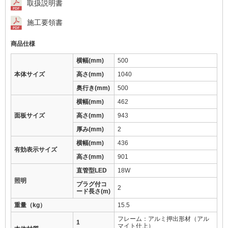
取扱説明書
施工要領書
商品仕様
横幅(mm)
500
本体サイズ
高さ(mm)
1040
奥行き(mm)
500
横幅(mm)
462
面板サイズ
高さ(mm)
943
厚み(mm)
2
横幅(mm)
436
有効表示サイズ
高さ(mm)
901
直管型LED
18W
照明
プラグ付コ
2
ード長さ(m)
重量（kg）
15.5
フレーム：アルミ押出形材（アル
1
マイト仕上）