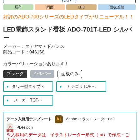
代引不可
屋外
両面
LED
面板差替
好評のADO-700シリーズのLEDタイプがリニューアル！！
LED電飾スタンド看板 ADO-701T-LED シルバ
ー
メーカー：タテヤマアドバンス
商品コード：046166
カラーバリエーションあります！
ブラック
シルバー
面板のみ
タワー型タイプへ
カテゴリTOPへ
メーカーTOPへ
データ入稿用テンプレート
Adobe イラストレーター(.ai)
PDF(.pdf)
※入稿用のデータは、イラストレーター形式（.ai）で作成・ご