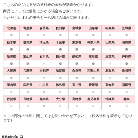
こちらの商品は下記の送料表の金額が別途かかります。
商品によっては個別にかかる場合もございます。
※ただしいずれの場合も一括納品の場合に限ります。
北海道
青森県
岩手県
秋田県
宮城県
山形県
福島県
茨城県
※
※
※
※
※
※
※
※
栃木県
群馬県
埼玉県
千葉県
東京都
神奈川県
山梨県
長野県
※
※
※
※
※
※
※
※
新潟県
富山県
石川県
福井県
愛知県
岐阜県
三重県
静岡県
※
※
※
※
※
※
※
※
大阪府
兵庫県
京都府
滋賀県
奈良県
和歌山県
鳥取県
島根県
※
※
※
※
※
※
※
※
岡山県
広島県
山口県
徳島県
香川県
愛媛県
高知県
福岡県
※
※
※
※
※
※
※
※
佐賀県
長崎県
熊本県
大分県
宮崎県
鹿児島県
沖縄県
離島
※
※
※
※
※
※
※
※
※この部分の送料に関してはお問い合わせ下さい。（税込送料を表示しており
ます）