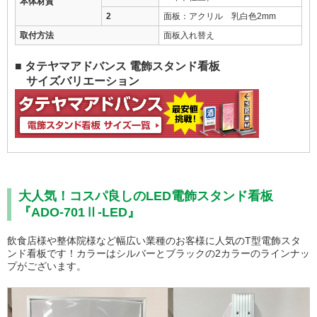
本体材質
2
面板：アクリル 乳白色2mm
取付方法
面板入れ替え
■ タテヤマアドバンス 電飾スタンド看板
サイズバリエーション
大人気！コスパ良しのLED電飾スタンド看板
『ADO-701Ⅱ-LED』
飲食店様や整体院様など幅広い業種のお客様に人気のT型電飾スタ
ンド看板です！カラーはシルバーとブラックの2カラーのラインナッ
プがございます。