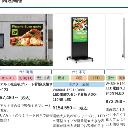
関連商品
代引可能
代引不可
オススメ
お値打ち
受注生産
屋外
両面
LED
屋外
両面
W480×H1200
アルミ複合板プレート看板(規格サ
ポスター差替
LED電飾スタン
イズ)
W680×H1521×D680
940NT-LED
LED電飾スタンド看板 ADO-
¥7,480～
（税込）
110NE-LED
¥73,260～
アルミ複合板で製作するプレート
¥154,550～
（税込）
電飾高さ1.2
看板。
い！小さくて
UVカットのラミネート付きで耐候
電飾大人気ADOシリーズに、LED
夜カフェにも
性◎！
の薄型タイプが新登場★大きな表
LED照明内蔵
示面が訴求力抜群でお客様の目を