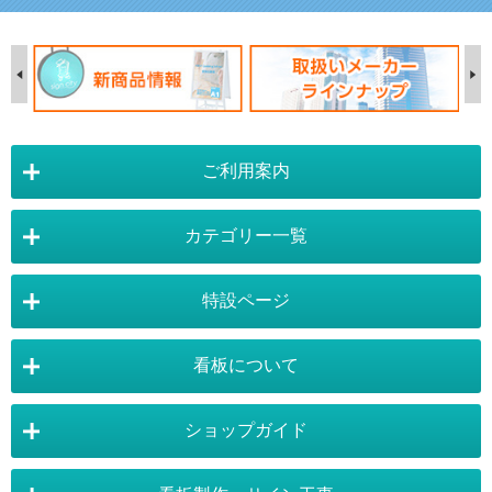
ご利用案内
カテゴリー一覧
店舗詳細情報
特設ページ
電飾スタンド看板
スタンド看板
看板について
スタンド看板：オプション
バナースタンド
電飾看板特設ページ
スタンド看板特設ページ
運営会社 :
株式会社トレード
バックパネル
袖（突出し）看板
〒454-0011 愛知県 名古屋市中川区山王4-5-10
ショップガイド
バナースタンド特設ページ
大型看板・突出看板特設ページ
看板の選び方
看板の種類
TEL:052-265-7603 FAX:052-350-2662
自立看板
フロアサイン／路面表示
ポスターフレーム特設ページ
LEDライトパネル特設ページ
お気軽にお問い合わせ下さい。