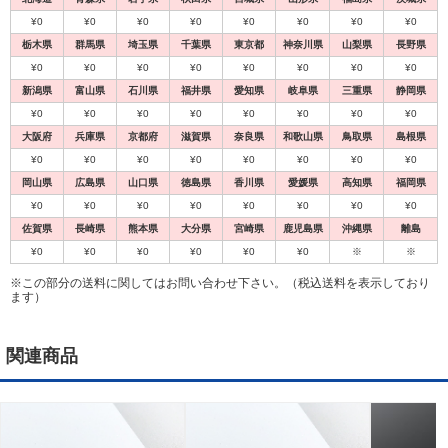
¥0
¥0
¥0
¥0
¥0
¥0
¥0
¥0
栃木県
群馬県
埼玉県
千葉県
東京都
神奈川県
山梨県
長野県
¥0
¥0
¥0
¥0
¥0
¥0
¥0
¥0
新潟県
富山県
石川県
福井県
愛知県
岐阜県
三重県
静岡県
¥0
¥0
¥0
¥0
¥0
¥0
¥0
¥0
大阪府
兵庫県
京都府
滋賀県
奈良県
和歌山県
鳥取県
島根県
¥0
¥0
¥0
¥0
¥0
¥0
¥0
¥0
岡山県
広島県
山口県
徳島県
香川県
愛媛県
高知県
福岡県
¥0
¥0
¥0
¥0
¥0
¥0
¥0
¥0
佐賀県
長崎県
熊本県
大分県
宮崎県
鹿児島県
沖縄県
離島
¥0
¥0
¥0
¥0
¥0
¥0
※
※
※この部分の送料に関してはお問い合わせ下さい。（税込送料を表示しており
ます）
関連商品