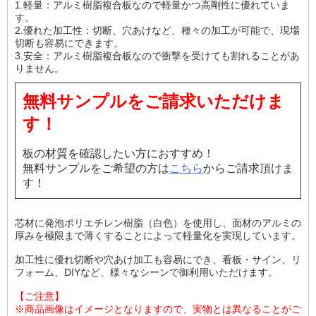
1.軽量：アルミ樹脂複合板なので軽量かつ高剛性に優れていま
す。
2.優れた加工性：切断、穴あけなど、種々の加工が可能で、現場
切断も容易にできます。
3.安全：アルミ樹脂複合板なので衝撃を受けても割れることがあ
りません。
無料サンプルをご請求いただけま
す！
板の材質を確認したい方におすすめ！
無料サンプルをご希望の方は
こちら
からご請求頂けま
す！
芯材に発泡ポリエチレン樹脂（白色）を使用し、面材のアルミの
厚みを極限まで薄くすることによって軽量化を実現しています。
加工性に優れ切断や穴あけ加工も容易にでき、看板・サイン、リ
フォーム、DIYなど、様々なシーンで御利用いただけます。
【ご注意】
※商品画像はイメージとなりますので、実物とは異なることがご