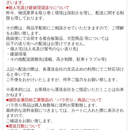
ざいます。
■個人宅及び建築現場送りについて
昨今、物流業界を取り巻く環境は深刻さを増し、配送に関する制
限も増しております。
その際は、商品手配前にご相談させていただきますので、ご理解
をお願い致します。
路線便にて出荷する複合板製品、大型商品 等については
以下の送り先への配送はお受けできません。
・個人宅(法人名及び屋号のない送り先)
・建築現場
・その他配送困難先(道幅、高さ制限、駐車トラブル等)
上記へ配送の際は、各運送会社の支店止めの利用にてご対応頂け
ると幸いです。
ご不便をおかけいたしますが、何卒ご協力をお願い致します。
※基本的には、お客様から運送会社をご指定いただくことは出来
かねます。
■福田金属箔粉工業製品の「バラ売り」商品について
バラ売り商品は購入枚数毎に送料が変動致します。
最終的な送料金額につきましては、カートに入れた際に表示され
ますので、
ご確認をお願い致します。
■運送日数について