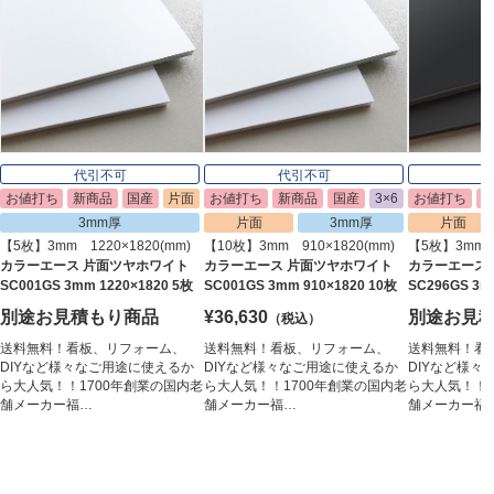
代引不可
代引不可
お値打ち
新商品
国産
片面
お値打ち
新商品
国産
3×6
お値打ち
3mm厚
片面
3mm厚
片面
【5枚】3mm 1220×1820(mm)
【10枚】3mm 910×1820(mm)
【5枚】3mm 9
カラーエース 片面ツヤホワイト
カラーエース 片面ツヤホワイト
カラーエース
SC001GS 3mm 1220×1820 5枚
SC001GS 3mm 910×1820 10枚
SC296GS 3m
別途お見積もり商品
¥36,630
別途お見
（税込）
送料無料！看板、リフォーム、
送料無料！看板、リフォーム、
送料無料！看
DIYなど様々なご用途に使えるか
DIYなど様々なご用途に使えるか
DIYなど様々
ら大人気！！1700年創業の国内老
ら大人気！！1700年創業の国内老
ら大人気！！1
舗メーカー福…
舗メーカー福…
舗メーカー福