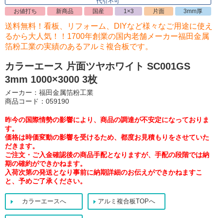
代引不可
お値打ち
新商品
国産
1×3
片面
3mm厚
送料無料！看板、リフォーム、DIYなど様々なご用途に使え
るから大人気！！1700年創業の国内老舗メーカー福田金属
箔粉工業の実績のあるアルミ複合板です。
カラーエース 片面ツヤホワイト SC001GS
3mm 1000×3000 3枚
メーカー：福田金属箔粉工業
商品コード：059190
昨今の国際情勢の影響により、商品の調達が不安定になっておりま
す。
価格は時価変動の影響を受けるため、都度お見積もりをさせていた
だきます。
ご注文・ご入金確認後の商品手配となりますが、手配の段階では納
期の確約ができかねます。
入荷次第の発送となり事前に納期詳細のお伝えができかねますこ
と、予めご了承ください。
カラーエースへ
アルミ複合板TOPへ