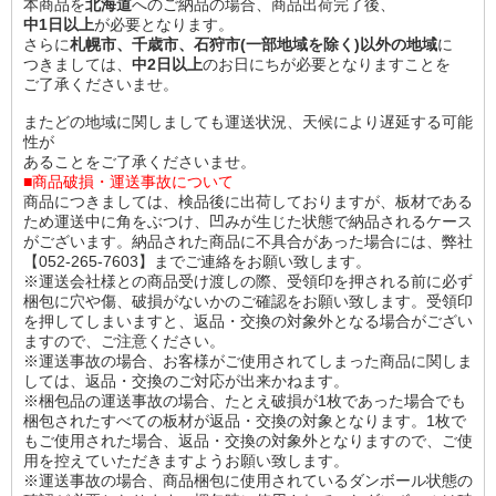
本商品を
北海道
へのご納品の場合、商品出荷完了後、
中1日以上
が必要となります。
さらに
札幌市、千歳市、石狩市(一部地域を除く)以外の地域
に
つきましては、
中2日以上
のお日にちが必要となりますことを
ご了承くださいませ。
またどの地域に関しましても運送状況、天候により遅延する可能
性が
あることをご了承くださいませ。
■商品破損・運送事故について
商品につきましては、検品後に出荷しておりますが、板材である
ため運送中に角をぶつけ、凹みが生じた状態で納品されるケース
がございます。納品された商品に不具合があった場合には、弊社
【052-265-7603】までご連絡をお願い致します。
※運送会社様との商品受け渡しの際、受領印を押される前に必ず
梱包に穴や傷、破損がないかのご確認をお願い致します。受領印
を押してしまいますと、返品・交換の対象外となる場合がござい
ますので、ご注意ください。
※運送事故の場合、お客様がご使用されてしまった商品に関しま
しては、返品・交換のご対応が出来かねます。
※梱包品の運送事故の場合、たとえ破損が1枚であった場合でも
梱包されたすべての板材が返品・交換の対象となります。1枚で
もご使用された場合、返品・交換の対象外となりますので、ご使
用を控えていただきますようお願い致します。
※運送事故の場合、商品梱包に使用されているダンボール状態の