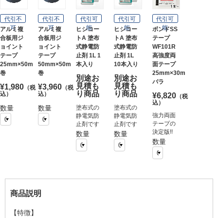
代引不
代引不
代引可
代引可
代引可
可
可
能
能
能
アルミ複
アルミ複
ヒシコー
ヒシコー
ボンドSS
合板用ジ
合板用ジ
トA 塗布
トA 塗布
テープ
ョイント
ョイント
式静電防
式静電防
WF101R
テープ
テープ
止剤 1L 1
止剤 1L
高強度両
25mm×50m
50mm×50m
本入り
10本入り
面テープ
巻
巻
25mm×30m
別途お
別途お
バラ
見積も
見積も
¥1,980
¥3,960
（税
（税
り商品
り商品
込）
込）
¥6,820
（税
込）
数量
数量
塗布式の
塗布式の
強力両面
静電気防
静電気防
テープの
止剤です
止剤です
決定版!!
数量
数量
数量
商品説明
【特徴】