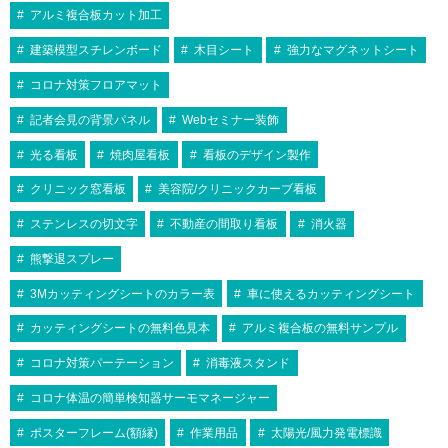
アルミ複合板カット加工
建築模型スチレンボード
木目シート
強力なマグネットシート
コロナ対策フロアマット
記者会見の背景パネル
Webセミナー装飾
光る看板
焼肉屋看板
看板のデザイン製作
クリニック窓看板
美容院/クリニックカーブ看板
ステンレスの切文字
不動産の間取り看板
消火器
熊撃退スプレー
3Mカッティングシートのカラー表
車に使えるカッティングシート
カッティングシートの無料色見本
アルミ複合板の無料サンプル
コロナ対策パーテーション
消毒液スタンド
コロナ体温の簡単検知器サーモマネージャー
ポスターフレーム(額縁)
作業用品
太陽光/風力発電標識