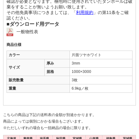
確認が必要となります。梱包時に使用されていたダンボールは破
棄をすることが無いようお願い致します。
その他免責事項につきましては、「
利用規約
」の第11条をご確
認ください。
■ダウンロード用データ
一般物性表
商品仕様
カラー
片面ツヤホワイト
厚み
3mm
サイズ
規格
1000×3000
販売数量
3枚
重量
6.9kg／枚
こちらの商品は下記の送料表の金額が別途かかります。
商品によっては個別にかかる場合もございます。
※ただしいずれの場合も一括納品の場合に限ります。
北海道
青森県
岩手県
秋田県
宮城県
山形県
福島県
茨城県